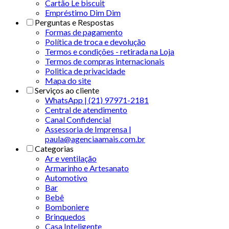
Cartão Le biscuit
Empréstimo Dim Dim
Perguntas e Respostas
Formas de pagamento
Política de troca e devolução
Termos e condições - retirada na Loja
Termos de compras internacionais
Politica de privacidade
Mapa do site
Serviços ao cliente
WhatsApp | (21) 97971-2181
Central de atendimento
Canal Confidencial
Assessoria de Imprensa |
paula@agenciaamais.com.br
Categorias
Ar e ventilação
Armarinho e Artesanato
Automotivo
Bar
Bebê
Bomboniere
Brinquedos
Casa Inteligente