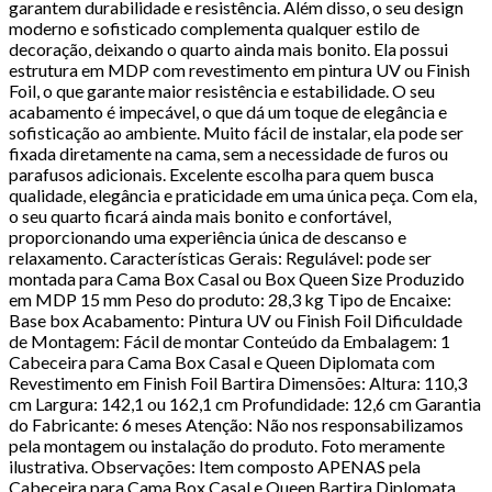
garantem durabilidade e resistência. Além disso, o seu design
moderno e sofisticado complementa qualquer estilo de
decoração, deixando o quarto ainda mais bonito. Ela possui
estrutura em MDP com revestimento em pintura UV ou Finish
Foil, o que garante maior resistência e estabilidade. O seu
acabamento é impecável, o que dá um toque de elegância e
sofisticação ao ambiente. Muito fácil de instalar, ela pode ser
fixada diretamente na cama, sem a necessidade de furos ou
parafusos adicionais. Excelente escolha para quem busca
qualidade, elegância e praticidade em uma única peça. Com ela,
o seu quarto ficará ainda mais bonito e confortável,
proporcionando uma experiência única de descanso e
relaxamento. Características Gerais: Regulável: pode ser
montada para Cama Box Casal ou Box Queen Size Produzido
em MDP 15 mm Peso do produto: 28,3 kg Tipo de Encaixe:
Base box Acabamento: Pintura UV ou Finish Foil Dificuldade
de Montagem: Fácil de montar Conteúdo da Embalagem: 1
Cabeceira para Cama Box Casal e Queen Diplomata com
Revestimento em Finish Foil Bartira Dimensões: Altura: 110,3
cm Largura: 142,1 ou 162,1 cm Profundidade: 12,6 cm Garantia
do Fabricante: 6 meses Atenção: Não nos responsabilizamos
pela montagem ou instalação do produto. Foto meramente
ilustrativa. Observações: Item composto APENAS pela
Cabeceira para Cama Box Casal e Queen Bartira Diplomata.