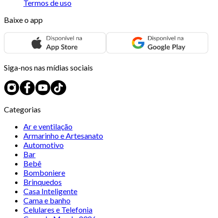
Termos de uso
Baixe o app
Siga-nos nas mídias sociais
Categorias
Ar e ventilação
Armarinho e Artesanato
Automotivo
Bar
Bebê
Bomboniere
Brinquedos
Casa Inteligente
Cama e banho
Celulares e Telefonia