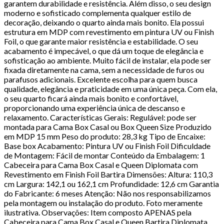
garantem durabilidade e resistência. Além disso, o seu design
moderno e sofisticado complementa qualquer estilo de
decoração, deixando o quarto ainda mais bonito. Ela possui
estrutura em MDP com revestimento em pintura UV ou Finish
Foil, o que garante maior resistência e estabilidade. O seu
acabamento é impecável, o que dá um toque de elegância e
sofisticação ao ambiente. Muito fácil de instalar, ela pode ser
fixada diretamente na cama, sem a necessidade de furos ou
parafusos adicionais. Excelente escolha para quem busca
qualidade, elegância e praticidade em uma única peça. Com ela,
o seu quarto ficará ainda mais bonito e confortável,
proporcionando uma experiência única de descanso e
relaxamento. Características Gerais: Regulável: pode ser
montada para Cama Box Casal ou Box Queen Size Produzido
em MDP 15 mm Peso do produto: 28,3 kg Tipo de Encaixe:
Base box Acabamento: Pintura UV ou Finish Foil Dificuldade
de Montagem: Fácil de montar Conteúdo da Embalagem: 1
Cabeceira para Cama Box Casal e Queen Diplomata com
Revestimento em Finish Foil Bartira Dimensões: Altura: 110,3
cm Largura: 142,1 ou 162,1 cm Profundidade: 12,6 cm Garantia
do Fabricante: 6 meses Atenção: Não nos responsabilizamos
pela montagem ou instalação do produto. Foto meramente
ilustrativa. Observações: Item composto APENAS pela
Cabeceira para Cama Box Casal e Queen Bartira Diplomata.