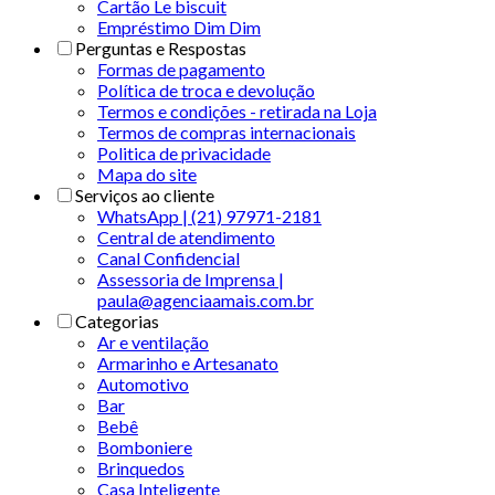
Cartão Le biscuit
Empréstimo Dim Dim
Perguntas e Respostas
Formas de pagamento
Política de troca e devolução
Termos e condições - retirada na Loja
Termos de compras internacionais
Politica de privacidade
Mapa do site
Serviços ao cliente
WhatsApp | (21) 97971-2181
Central de atendimento
Canal Confidencial
Assessoria de Imprensa |
paula@agenciaamais.com.br
Categorias
Ar e ventilação
Armarinho e Artesanato
Automotivo
Bar
Bebê
Bomboniere
Brinquedos
Casa Inteligente