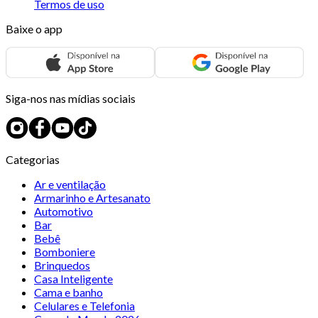
Termos de uso
Baixe o app
Siga-nos nas mídias sociais
Categorias
Ar e ventilação
Armarinho e Artesanato
Automotivo
Bar
Bebê
Bomboniere
Brinquedos
Casa Inteligente
Cama e banho
Celulares e Telefonia