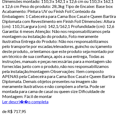
Dimensões montado: 110,3 x 142,1 x 12,6 cm ou 110,3 x 162,1
x 12,6 cm Peso do produto: 28,3kg Tipo de Encaixe: Base box
Acabamento: Pintura UV ou Finish Foil Conteúdo da
Embalagem: 1 Cabeceira para Cama Box Casal e Queen Bartira
Diplomata com Revestimento em Finish Foil Dimensões: Altura
(cm): 110,3 Largura (cm): 142,1/162,1 Profundidade (cm): 12,6
Garantia: 6 meses Atenção: Não nos responsabilizamos pela
montagem ou instalação do produto, Foto meramente
ilustrativa Entrega do Produto: Não nos responsabilizamos
pelo transporte por escadas/elevadores, guincho ou içamento
deste produto., orientamos que este produto seja montado por
um técnico de sua confiança, após a sua entrega, Todas as
instruções, manuais e peças necessárias para a montagem são
fornecidas junto com o produto, não nos responsabilizamos
pela instalação/montagem Observações: Item composto
APENAS pela Cabeceira para Cama Box Casal e Queen Bartira
Diplomata. Demais objetos presentes na imagem são
meramente ilustrativos e não compõem a oferta. Pode ser
montada para cama de casal ou queen size Dificuldade de
Montagem: Fácil de montar
Ler descri��o completa
de
R$ 717,95