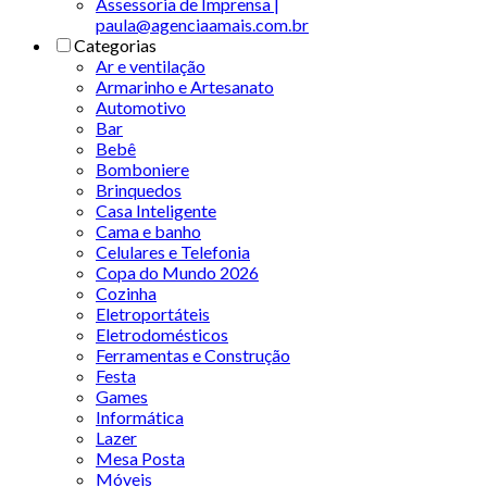
Assessoria de Imprensa |
paula@agenciaamais.com.br
Categorias
Ar e ventilação
Armarinho e Artesanato
Automotivo
Bar
Bebê
Bomboniere
Brinquedos
Casa Inteligente
Cama e banho
Celulares e Telefonia
Copa do Mundo 2026
Cozinha
Eletroportáteis
Eletrodomésticos
Ferramentas e Construção
Festa
Games
Informática
Lazer
Mesa Posta
Móveis