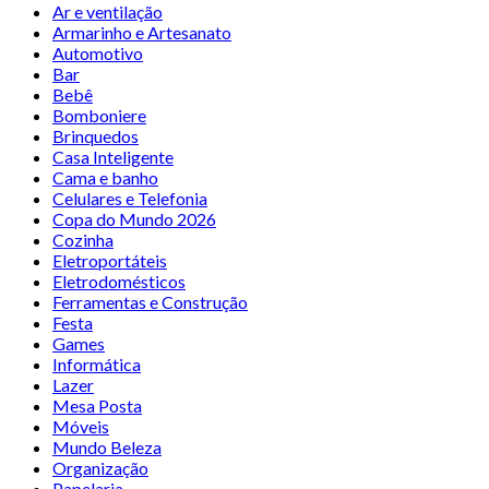
Ar e ventilação
Armarinho e Artesanato
Automotivo
Bar
Bebê
Bomboniere
Brinquedos
Casa Inteligente
Cama e banho
Celulares e Telefonia
Copa do Mundo 2026
Cozinha
Eletroportáteis
Eletrodomésticos
Ferramentas e Construção
Festa
Games
Informática
Lazer
Mesa Posta
Móveis
Mundo Beleza
Organização
Papelaria