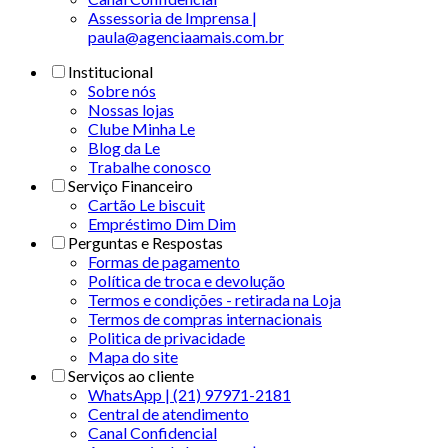
Assessoria de Imprensa |
paula@agenciaamais.com.br
Institucional
Sobre nós
Nossas lojas
Clube Minha Le
Blog da Le
Trabalhe conosco
Serviço Financeiro
Cartão Le biscuit
Empréstimo Dim Dim
Perguntas e Respostas
Formas de pagamento
Política de troca e devolução
Termos e condições - retirada na Loja
Termos de compras internacionais
Politica de privacidade
Mapa do site
Serviços ao cliente
WhatsApp | (21) 97971-2181
Central de atendimento
Canal Confidencial