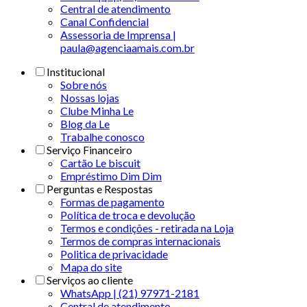
Central de atendimento
Canal Confidencial
Assessoria de Imprensa |
paula@agenciaamais.com.br
Institucional
Sobre nós
Nossas lojas
Clube Minha Le
Blog da Le
Trabalhe conosco
Serviço Financeiro
Cartão Le biscuit
Empréstimo Dim Dim
Perguntas e Respostas
Formas de pagamento
Política de troca e devolução
Termos e condições - retirada na Loja
Termos de compras internacionais
Politica de privacidade
Mapa do site
Serviços ao cliente
WhatsApp | (21) 97971-2181
Central de atendimento