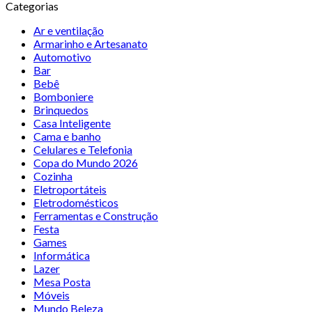
Categorias
Ar e ventilação
Armarinho e Artesanato
Automotivo
Bar
Bebê
Bomboniere
Brinquedos
Casa Inteligente
Cama e banho
Celulares e Telefonia
Copa do Mundo 2026
Cozinha
Eletroportáteis
Eletrodomésticos
Ferramentas e Construção
Festa
Games
Informática
Lazer
Mesa Posta
Móveis
Mundo Beleza