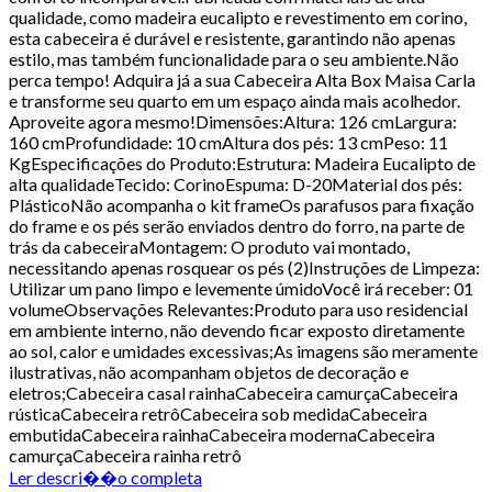
qualidade, como madeira eucalipto e revestimento em corino,
esta cabeceira é durável e resistente, garantindo não apenas
estilo, mas também funcionalidade para o seu ambiente.Não
perca tempo! Adquira já a sua Cabeceira Alta Box Maisa Carla
e transforme seu quarto em um espaço ainda mais acolhedor.
Aproveite agora mesmo!Dimensões:Altura: 126 cmLargura:
160 cmProfundidade: 10 cmAltura dos pés: 13 cmPeso: 11
KgEspecificações do Produto:Estrutura: Madeira Eucalipto de
alta qualidadeTecido: CorinoEspuma: D-20Material dos pés:
PlásticoNão acompanha o kit frameOs parafusos para fixação
do frame e os pés serão enviados dentro do forro, na parte de
trás da cabeceiraMontagem: O produto vai montado,
necessitando apenas rosquear os pés (2)Instruções de Limpeza:
Utilizar um pano limpo e levemente úmidoVocê irá receber: 01
volumeObservações Relevantes:Produto para uso residencial
em ambiente interno, não devendo ficar exposto diretamente
ao sol, calor e umidades excessivas;As imagens são meramente
ilustrativas, não acompanham objetos de decoração e
eletros;Cabeceira casal rainhaCabeceira camurçaCabeceira
rústicaCabeceira retrôCabeceira sob medidaCabeceira
embutidaCabeceira rainhaCabeceira modernaCabeceira
camurçaCabeceira rainha retrô
Ler descri��o completa