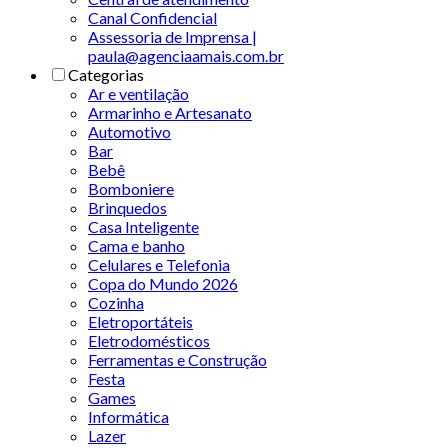
Canal Confidencial
Assessoria de Imprensa |
paula@agenciaamais.com.br
Categorias
Ar e ventilação
Armarinho e Artesanato
Automotivo
Bar
Bebê
Bomboniere
Brinquedos
Casa Inteligente
Cama e banho
Celulares e Telefonia
Copa do Mundo 2026
Cozinha
Eletroportáteis
Eletrodomésticos
Ferramentas e Construção
Festa
Games
Informática
Lazer