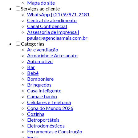
Mapa do site
Serviços ao cliente
WhatsApp | (21) 97971-2181
Central de atendimento
Canal Confidencial
Assessoria de Imprensa |
paula@agenciaamais.com.br
Categorias
Ar e ventilação
Armarinho e Artesanato
Automotivo
Bar
Bebê
Bomboniere
Brinquedos
Casa Inteligente
Cama e banho
Celulares e Telefonia
Copa do Mundo 2026
Cozinha
Eletroportáteis
Eletrodomésticos
Ferramentas e Construção
Festa