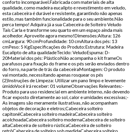
conforto incomparável.Fabricada com materiais de alta
qualidade, como madeira eucalipto e revestimento em veludo,
esta cabeceira é durável e resistente, garantindo não apenas
estilo, mas também funcionalidade para o seu ambiente.Não
perca tempo! Adquira já a sua Cabeceira de Solteiro Veludo
Taís Carla e transforme seu quarto em um espaço ainda mais
acolhedor. Aproveite agora mesmo!Dimensões:Altura: 126
cmLargura: 90 cmProfundidade: 10 cmAltura dos pés: 13
cmPeso: 5 KgEspecificações do Produto:Estrutura: Madeira
Eucalipto de alta qualidadeTecido: VeludoEspuma: D-
20Material dos pés: PlásticoNão acompanha o kit frameOs
parafusos para fixação do frame e os pés serão enviados dentro
do forro, na parte de trás da cabeceiraMontagem: O produto
vai montado, necessitando apenas rosquear os pés
(2)Instruções de Limpeza: Utilizar um pano limpo e levemente
úmidoVocê irá receber: 01 volumeObservações Relevantes:-
Produto para uso residencial em ambiente interno, não devendo
ficar exposto diretamente ao sol, calor e umidades excessivas;-
As imagens são meramente ilustrativas, não acompanham
objetos de decoração e eletros;Cabeceira solteiro
capitonêCabeceira solteiro madeiraCabeceira solteiro
acolchoadaCabeceira solteiro modernaCabeceira de solteiro
altaCabeceira de solteiro rústicaCabeceira de solteiro
retrôCabeceira de solteiro sob medidaCabeceira solteiro