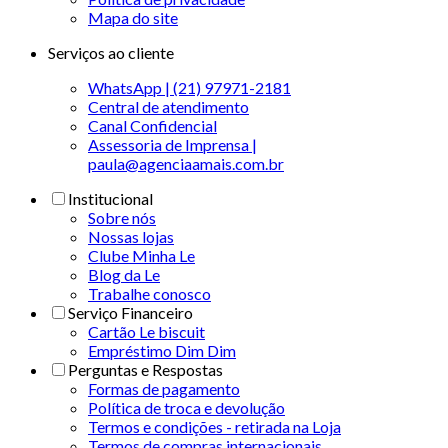
Mapa do site
Serviços ao cliente
WhatsApp | (21) 97971-2181
Central de atendimento
Canal Confidencial
Assessoria de Imprensa |
paula@agenciaamais.com.br
Institucional
Sobre nós
Nossas lojas
Clube Minha Le
Blog da Le
Trabalhe conosco
Serviço Financeiro
Cartão Le biscuit
Empréstimo Dim Dim
Perguntas e Respostas
Formas de pagamento
Política de troca e devolução
Termos e condições - retirada na Loja
Termos de compras internacionais