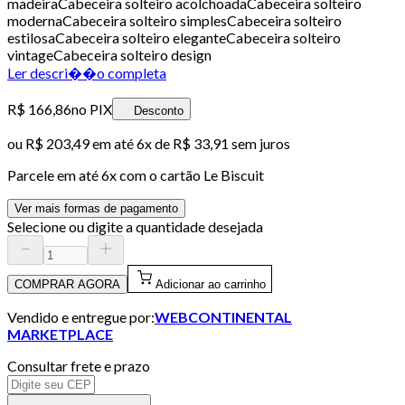
madeiraCabeceira solteiro acolchoadaCabeceira solteiro
modernaCabeceira solteiro simplesCabeceira solteiro
estilosaCabeceira solteiro eleganteCabeceira solteiro
vintageCabeceira solteiro design
Ler descri��o completa
R$ 166,86
no PIX
Desconto
ou
R$ 203,49
em até
6x de R$ 33,91 sem juros
Parcele em até
6
x com o cartão
Le Biscuit
Ver mais formas de pagamento
Selecione ou digite a quantidade desejada
COMPRAR AGORA
Adicionar ao carrinho
Vendido e entregue por:
WEBCONTINENTAL
MARKETPLACE
Consultar frete e prazo