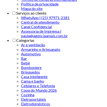
Politica de privacidade
Mapa do site
Serviços ao cliente
WhatsApp | (21) 97971-2181
Central de atendimento
Canal Confidencial
Assessoria de Imprensa |
paula@agenciaamais.com.br
Categorias
Ar e ventilação
Armarinho e Artesanato
Automotivo
Bar
Bebê
Bomboniere
Brinquedos
Casa Inteligente
Cama e banho
Celulares e Telefonia
Copa do Mundo 2026
Cozinha
Eletroportáteis
Eletrodomésticos