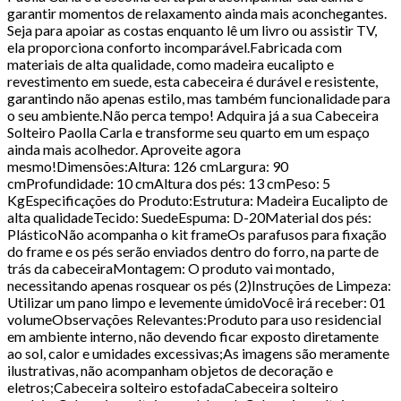
garantir momentos de relaxamento ainda mais aconchegantes.
Seja para apoiar as costas enquanto lê um livro ou assistir TV,
ela proporciona conforto incomparável.Fabricada com
materiais de alta qualidade, como madeira eucalipto e
revestimento em suede, esta cabeceira é durável e resistente,
garantindo não apenas estilo, mas também funcionalidade para
o seu ambiente.Não perca tempo! Adquira já a sua Cabeceira
Solteiro Paolla Carla e transforme seu quarto em um espaço
ainda mais acolhedor. Aproveite agora
mesmo!Dimensões:Altura: 126 cmLargura: 90
cmProfundidade: 10 cmAltura dos pés: 13 cmPeso: 5
KgEspecificações do Produto:Estrutura: Madeira Eucalipto de
alta qualidadeTecido: SuedeEspuma: D-20Material dos pés:
PlásticoNão acompanha o kit frameOs parafusos para fixação
do frame e os pés serão enviados dentro do forro, na parte de
trás da cabeceiraMontagem: O produto vai montado,
necessitando apenas rosquear os pés (2)Instruções de Limpeza:
Utilizar um pano limpo e levemente úmidoVocê irá receber: 01
volumeObservações Relevantes:Produto para uso residencial
em ambiente interno, não devendo ficar exposto diretamente
ao sol, calor e umidades excessivas;As imagens são meramente
ilustrativas, não acompanham objetos de decoração e
eletros;Cabeceira solteiro estofadaCabeceira solteiro