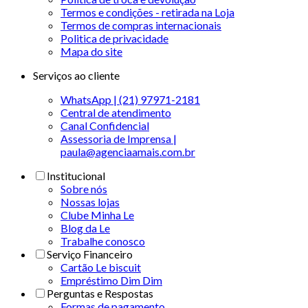
Termos e condições - retirada na Loja
Termos de compras internacionais
Politica de privacidade
Mapa do site
Serviços ao cliente
WhatsApp | (21) 97971-2181
Central de atendimento
Canal Confidencial
Assessoria de Imprensa |
paula@agenciaamais.com.br
Institucional
Sobre nós
Nossas lojas
Clube Minha Le
Blog da Le
Trabalhe conosco
Serviço Financeiro
Cartão Le biscuit
Empréstimo Dim Dim
Perguntas e Respostas
Formas de pagamento