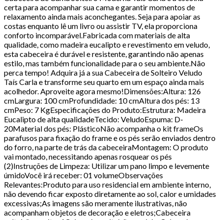
certa para acompanhar sua cama e garantir momentos de
relaxamento ainda mais aconchegantes. Seja para apoiar as
costas enquanto lê um livro ou assistir TV, ela proporciona
conforto incomparável.Fabricada com materiais de alta
qualidade, como madeira eucalipto e revestimento em veludo,
esta cabeceira é durável e resistente, garantindo não apenas
estilo, mas também funcionalidade para o seu ambiente.Não
perca tempo! Adquira já a sua Cabeceira de Solteiro Veludo
Taís Carla e transforme seu quarto em um espaço ainda mais
acolhedor. Aproveite agora mesmo!Dimensões:Altura: 126
cmLargura: 100 cmProfundidade: 10 cmAltura dos pés: 13
cmPeso: 7 KgEspecificações do Produto:Estrutura: Madeira
Eucalipto de alta qualidadeTecido: VeludoEspuma: D-
20Material dos pés: PlásticoNão acompanha o kit frameOs
parafusos para fixação do frame e os pés serão enviados dentro
do forro, na parte de trás da cabeceiraMontagem: O produto
vai montado, necessitando apenas rosquear os pés
(2)Instruções de Limpeza: Utilizar um pano limpo e levemente
úmidoVocê irá receber: 01 volumeObservações
Relevantes:Produto para uso residencial em ambiente interno,
não devendo ficar exposto diretamente ao sol, calor e umidades
excessivas;As imagens são meramente ilustrativas, não
acompanham objetos de decoração e eletros;Cabeceira