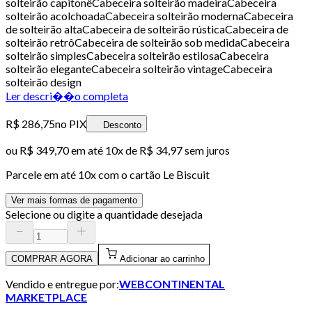
solteirão capitonêCabeceira solteirão madeiraCabeceira
solteirão acolchoadaCabeceira solteirão modernaCabeceira
de solteirão altaCabeceira de solteirão rústicaCabeceira de
solteirão retrôCabeceira de solteirão sob medidaCabeceira
solteirão simplesCabeceira solteirão estilosaCabeceira
solteirão eleganteCabeceira solteirão vintageCabeceira
solteirão design
Ler descri��o completa
R$ 286,75
no PIX
Desconto
ou
R$ 349,70
em até
10x de R$ 34,97 sem juros
Parcele em até
10
x com o cartão
Le Biscuit
Ver mais formas de pagamento
Selecione ou digite a quantidade desejada
COMPRAR AGORA
Adicionar ao carrinho
Vendido e entregue por:
WEBCONTINENTAL
MARKETPLACE