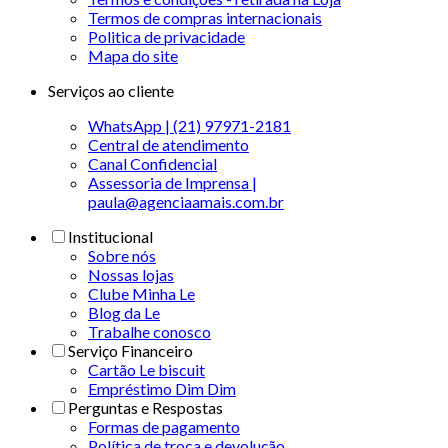
Termos de compras internacionais
Politica de privacidade
Mapa do site
Serviços ao cliente
WhatsApp | (21) 97971-2181
Central de atendimento
Canal Confidencial
Assessoria de Imprensa |
paula@agenciaamais.com.br
Institucional
Sobre nós
Nossas lojas
Clube Minha Le
Blog da Le
Trabalhe conosco
Serviço Financeiro
Cartão Le biscuit
Empréstimo Dim Dim
Perguntas e Respostas
Formas de pagamento
Política de troca e devolução