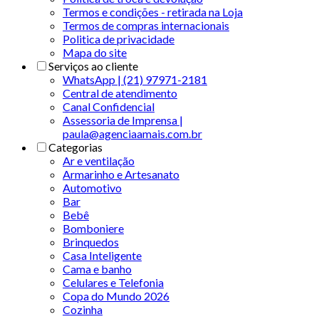
Termos e condições - retirada na Loja
Termos de compras internacionais
Politica de privacidade
Mapa do site
Serviços ao cliente
WhatsApp | (21) 97971-2181
Central de atendimento
Canal Confidencial
Assessoria de Imprensa |
paula@agenciaamais.com.br
Categorias
Ar e ventilação
Armarinho e Artesanato
Automotivo
Bar
Bebê
Bomboniere
Brinquedos
Casa Inteligente
Cama e banho
Celulares e Telefonia
Copa do Mundo 2026
Cozinha