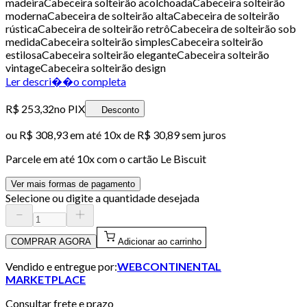
madeiraCabeceira solteirão acolchoadaCabeceira solteirão
modernaCabeceira de solteirão altaCabeceira de solteirão
rústicaCabeceira de solteirão retrôCabeceira de solteirão sob
medidaCabeceira solteirão simplesCabeceira solteirão
estilosaCabeceira solteirão eleganteCabeceira solteirão
vintageCabeceira solteirão design
Ler descri��o completa
R$ 253,32
no PIX
Desconto
ou
R$ 308,93
em até
10x de R$ 30,89 sem juros
Parcele em até
10
x com o cartão
Le Biscuit
Ver mais formas de pagamento
Selecione ou digite a quantidade desejada
COMPRAR AGORA
Adicionar ao carrinho
Vendido e entregue por:
WEBCONTINENTAL
MARKETPLACE
Consultar frete e prazo