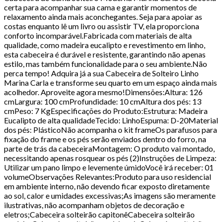
certa para acompanhar sua cama e garantir momentos de
relaxamento ainda mais aconchegantes. Seja para apoiar as
costas enquanto lê um livro ou assistir TV, ela proporciona
conforto incomparável.Fabricada com materiais de alta
qualidade, como madeira eucalipto e revestimento em linho,
esta cabeceira é durável e resistente, garantindo não apenas
estilo, mas também funcionalidade para o seu ambiente.Não
perca tempo! Adquira já a sua Cabeceira de Solteiro Linho
Marina Carla e transforme seu quarto em um espaço ainda mais
acolhedor. Aproveite agora mesmo!Dimensões:Altura: 126
cmLargura: 100 cmProfundidade: 10 cmAltura dos pés: 13
cmPeso: 7 KgEspecificações do Produto:Estrutura: Madeira
Eucalipto de alta qualidadeTecido: LinhoEspuma: D-20Material
dos pés: PlásticoNão acompanha o kit frameOs parafusos para
fixação do frame e os pés serão enviados dentro do forro, na
parte de trás da cabeceiraMontagem: O produto vai montado,
necessitando apenas rosquear os pés (2)Instruções de Limpeza:
Utilizar um pano limpo e levemente úmidoVocê irá receber: 01
volumeObservações Relevantes:Produto para uso residencial
em ambiente interno, não devendo ficar exposto diretamente
ao sol, calor e umidades excessivas;As imagens são meramente
ilustrativas, não acompanham objetos de decoração e
eletros;Cabeceira solteirão capitonêCabeceira solteirão