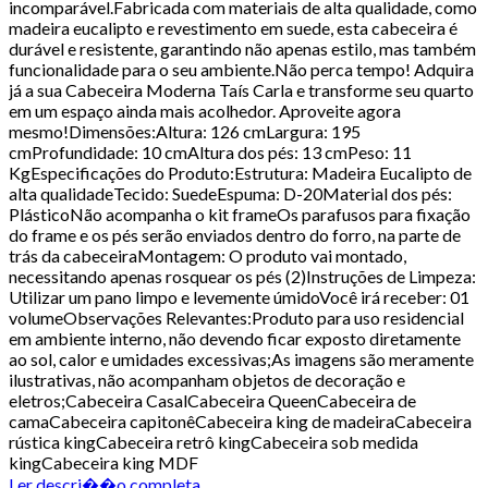
incomparável.Fabricada com materiais de alta qualidade, como
madeira eucalipto e revestimento em suede, esta cabeceira é
durável e resistente, garantindo não apenas estilo, mas também
funcionalidade para o seu ambiente.Não perca tempo! Adquira
já a sua Cabeceira Moderna Taís Carla e transforme seu quarto
em um espaço ainda mais acolhedor. Aproveite agora
mesmo!Dimensões:Altura: 126 cmLargura: 195
cmProfundidade: 10 cmAltura dos pés: 13 cmPeso: 11
KgEspecificações do Produto:Estrutura: Madeira Eucalipto de
alta qualidadeTecido: SuedeEspuma: D-20Material dos pés:
PlásticoNão acompanha o kit frameOs parafusos para fixação
do frame e os pés serão enviados dentro do forro, na parte de
trás da cabeceiraMontagem: O produto vai montado,
necessitando apenas rosquear os pés (2)Instruções de Limpeza:
Utilizar um pano limpo e levemente úmidoVocê irá receber: 01
volumeObservações Relevantes:Produto para uso residencial
em ambiente interno, não devendo ficar exposto diretamente
ao sol, calor e umidades excessivas;As imagens são meramente
ilustrativas, não acompanham objetos de decoração e
eletros;Cabeceira CasalCabeceira QueenCabeceira de
camaCabeceira capitonêCabeceira king de madeiraCabeceira
rústica kingCabeceira retrô kingCabeceira sob medida
kingCabeceira king MDF
Ler descri��o completa