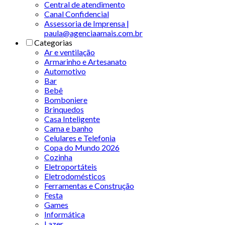
Central de atendimento
Canal Confidencial
Assessoria de Imprensa |
paula@agenciaamais.com.br
Categorias
Ar e ventilação
Armarinho e Artesanato
Automotivo
Bar
Bebê
Bomboniere
Brinquedos
Casa Inteligente
Cama e banho
Celulares e Telefonia
Copa do Mundo 2026
Cozinha
Eletroportáteis
Eletrodomésticos
Ferramentas e Construção
Festa
Games
Informática
Lazer