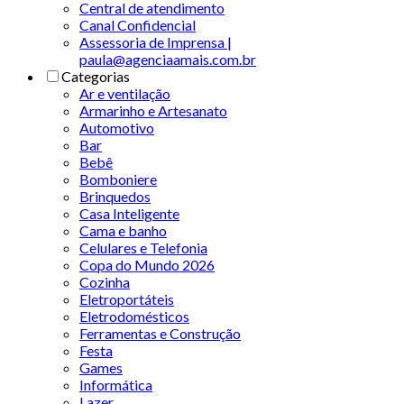
Central de atendimento
Canal Confidencial
Assessoria de Imprensa |
paula@agenciaamais.com.br
Categorias
Ar e ventilação
Armarinho e Artesanato
Automotivo
Bar
Bebê
Bomboniere
Brinquedos
Casa Inteligente
Cama e banho
Celulares e Telefonia
Copa do Mundo 2026
Cozinha
Eletroportáteis
Eletrodomésticos
Ferramentas e Construção
Festa
Games
Informática
Lazer