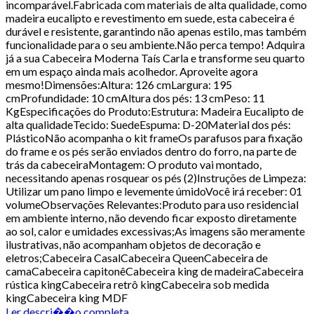
incomparável.Fabricada com materiais de alta qualidade, como
madeira eucalipto e revestimento em suede, esta cabeceira é
durável e resistente, garantindo não apenas estilo, mas também
funcionalidade para o seu ambiente.Não perca tempo! Adquira
já a sua Cabeceira Moderna Taís Carla e transforme seu quarto
em um espaço ainda mais acolhedor. Aproveite agora
mesmo!Dimensões:Altura: 126 cmLargura: 195
cmProfundidade: 10 cmAltura dos pés: 13 cmPeso: 11
KgEspecificações do Produto:Estrutura: Madeira Eucalipto de
alta qualidadeTecido: SuedeEspuma: D-20Material dos pés:
PlásticoNão acompanha o kit frameOs parafusos para fixação
do frame e os pés serão enviados dentro do forro, na parte de
trás da cabeceiraMontagem: O produto vai montado,
necessitando apenas rosquear os pés (2)Instruções de Limpeza:
Utilizar um pano limpo e levemente úmidoVocê irá receber: 01
volumeObservações Relevantes:Produto para uso residencial
em ambiente interno, não devendo ficar exposto diretamente
ao sol, calor e umidades excessivas;As imagens são meramente
ilustrativas, não acompanham objetos de decoração e
eletros;Cabeceira CasalCabeceira QueenCabeceira de
camaCabeceira capitonêCabeceira king de madeiraCabeceira
rústica kingCabeceira retrô kingCabeceira sob medida
kingCabeceira king MDF
Ler descri��o completa