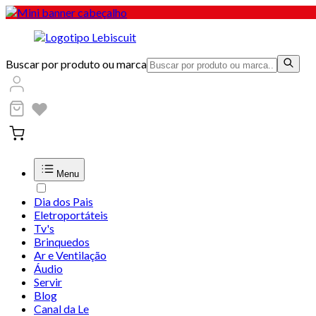
Buscar por produto ou marca
Menu
Dia dos Pais
Eletroportáteis
Tv's
Brinquedos
Ar e Ventilação
Áudio
Servir
Blog
Canal da Le