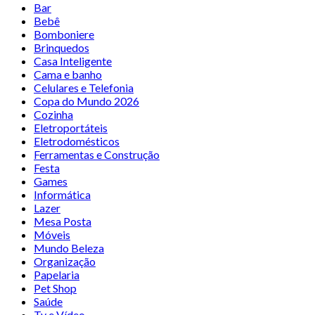
Bar
Bebê
Bomboniere
Brinquedos
Casa Inteligente
Cama e banho
Celulares e Telefonia
Copa do Mundo 2026
Cozinha
Eletroportáteis
Eletrodomésticos
Ferramentas e Construção
Festa
Games
Informática
Lazer
Mesa Posta
Móveis
Mundo Beleza
Organização
Papelaria
Pet Shop
Saúde
Tv e Vídeo