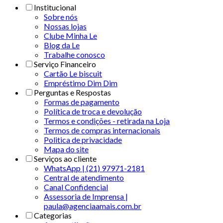
Institucional
Sobre nós
Nossas lojas
Clube Minha Le
Blog da Le
Trabalhe conosco
Serviço Financeiro
Cartão Le biscuit
Empréstimo Dim Dim
Perguntas e Respostas
Formas de pagamento
Política de troca e devolução
Termos e condições - retirada na Loja
Termos de compras internacionais
Politica de privacidade
Mapa do site
Serviços ao cliente
WhatsApp | (21) 97971-2181
Central de atendimento
Canal Confidencial
Assessoria de Imprensa |
paula@agenciaamais.com.br
Categorias