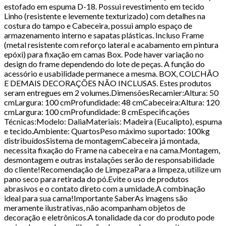
estofado em espuma D-18. Possui revestimento em tecido
Linho (resistente e levemente texturizado) com detalhes na
costura do tampo e Cabeceira, possui amplo espaço de
armazenamento interno e sapatas plásticas. Incluso Frame
(metal resistente com reforço lateral e acabamento em pintura
epóxi) para fixação em camas Box. Pode haver variação no
design do frame dependendo do lote de peças. A função do
acessório e usabilidade permanece a mesma. BOX, COLCHÃO
E DEMAIS DECORAÇÕES NÃO INCLUSAS. Estes produtos
seram entregues em 2 volumes.DimensõesRecamier:Altura: 50
cmLargura: 100 cmProfundidade: 48 cmCabeceira:Altura: 120
cmLargura: 100 cmProfundidade: 8 cmEspecificações
Técnicas:Modelo: DaliaMateriais: Madeira (Eucalipto), espuma
e tecido.Ambiente: QuartosPeso máximo suportado: 100kg
distribuídosSistema de montagemCabeceira já montada,
necessita fixação do Frame na cabeceira e na cama.Montagem,
desmontagem e outras instalações serão de responsabilidade
do cliente!Recomendação de LimpezaPara a limpeza, utilize um
pano seco para retirada do pó.Evite o uso de produtos
abrasivos e o contato direto com a umidade.A combinação
ideal para sua cama!Importante SaberAs imagens são
meramente ilustrativas, não acompanham objetos de
decoração e eletrônicos.A tonalidade da cor do produto pode