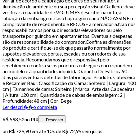
variar de acordo a calibração de cores do seu monitor, a
iluminação do ambiente ou sua percepção visual.O cliente deve
verificar a quantidade de VOLUMES descritos na nota, a
situação da embalagem, caso haja algum dano NÃO ASSINE o
comprovante de recebimento e RECUSE a mercadoria.Não nos
responsabilizamos por subir escadas/elevadores ou pelo
transporte por guincho em apartamentos. Eventuais despesas
são de responsabilidade do comprador.Confira as dimensões
do produto e certifique-se de que passarão normalmente por
supostos elevadores, portas, escadas ou corredores de sua
residência. Recomendamos que o responsável pelo
recebimento confira se os produtos entregues correspondem
ao modelo e à quantidade adquirida.Garantia De Fábrica90
dias para eventuais defeitos de fabricação. Produto: Cabeceira
e Recamier Bau | Classificação da Cama: Solteiro | Largura: 100
cm | Tamanhos de cama: Solteiro | Marca: Arte das Cabeceiras
| Altura: 120 cm | Quantidade de caixas de embalagem: 2 |
Profundidade: 48 cm | Cor: Bege
Ler descri��o completa
R$ 598,52
no PIX
Desconto
ou
R$ 729,90
em até
10x de R$ 72,99 sem juros