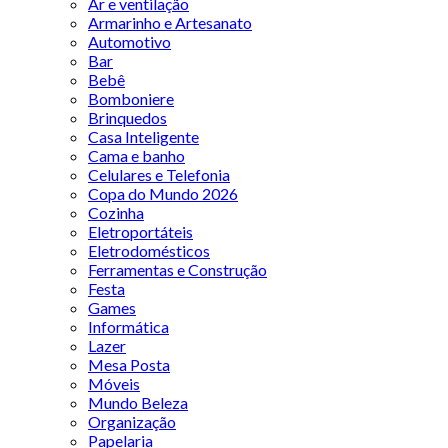
Ar e ventilação
Armarinho e Artesanato
Automotivo
Bar
Bebê
Bomboniere
Brinquedos
Casa Inteligente
Cama e banho
Celulares e Telefonia
Copa do Mundo 2026
Cozinha
Eletroportáteis
Eletrodomésticos
Ferramentas e Construção
Festa
Games
Informática
Lazer
Mesa Posta
Móveis
Mundo Beleza
Organização
Papelaria