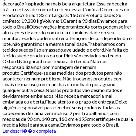
decoração inspirado na mais bela arquitetura.Essa cabeceira
trás a certeza de conforto e bem-estar.Confira:Dimensões do
Produto:Altura: 133 cmLargura: 160 cmProfundidade: 26
cmPeso: 19,200 kgVolume: 1Garantia 90 diasEnviamos para
todo o BrasilObservações importantes:As cores podem sofrer
alterações de acordo com a tela e luminosidade do seu
monitor.Tecidos podem sofrer alterações de cor dependendo o
lote, não garantimos a mesma tonalidade.Trabalhamos com
tecidos suedes liso,amassado,aveludado e oxford.Na falta do
tecido suede produtos da cor Pink são enviados no tecido
Oxford.Não garantimos textura do tecido.Não nos
responsabilizamos por montagem de nenhum
produto.Certifique-se das medidas dos produtos para não
acontecer nenhum problema.Não trocamos produtos com
sinais de mal uso,com manchas ou molhado por aguáou
qualquer outra coisa.Nossos produtos vão desmontados e
devidamente embalados.Não receba mercadoria mal
embalada ou aberta.Fique atento a o prazo de entrega.Deixe
alguém responsável para receber seus produtos.Todas as
cabeceiras de cama vem incluso 2 pés.Trabalhamos com
medidas de 90 cm, 140 cm, 160 cm e 195cmcertifique-se qual a
medida ideal para sua cama.Enviamos para todo o Brasil.
Ler descri��o completa