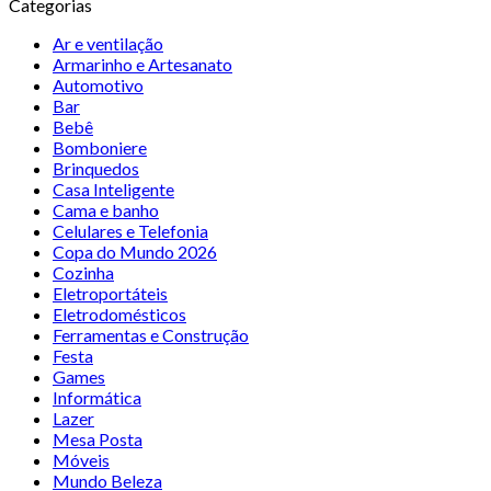
Categorias
Ar e ventilação
Armarinho e Artesanato
Automotivo
Bar
Bebê
Bomboniere
Brinquedos
Casa Inteligente
Cama e banho
Celulares e Telefonia
Copa do Mundo 2026
Cozinha
Eletroportáteis
Eletrodomésticos
Ferramentas e Construção
Festa
Games
Informática
Lazer
Mesa Posta
Móveis
Mundo Beleza