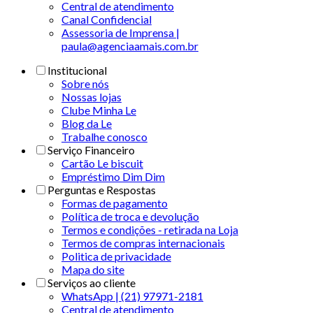
Central de atendimento
Canal Confidencial
Assessoria de Imprensa |
paula@agenciaamais.com.br
Institucional
Sobre nós
Nossas lojas
Clube Minha Le
Blog da Le
Trabalhe conosco
Serviço Financeiro
Cartão Le biscuit
Empréstimo Dim Dim
Perguntas e Respostas
Formas de pagamento
Política de troca e devolução
Termos e condições - retirada na Loja
Termos de compras internacionais
Politica de privacidade
Mapa do site
Serviços ao cliente
WhatsApp | (21) 97971-2181
Central de atendimento