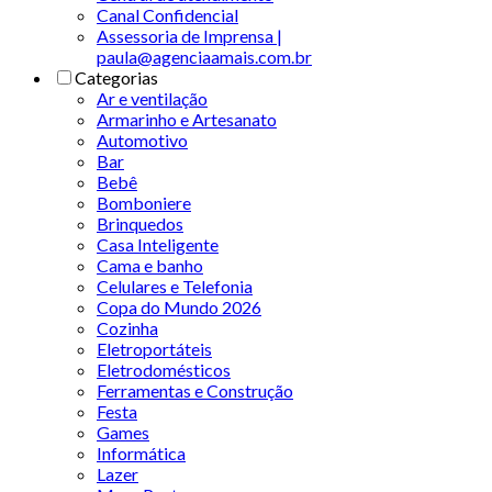
Canal Confidencial
Assessoria de Imprensa |
paula@agenciaamais.com.br
Categorias
Ar e ventilação
Armarinho e Artesanato
Automotivo
Bar
Bebê
Bomboniere
Brinquedos
Casa Inteligente
Cama e banho
Celulares e Telefonia
Copa do Mundo 2026
Cozinha
Eletroportáteis
Eletrodomésticos
Ferramentas e Construção
Festa
Games
Informática
Lazer