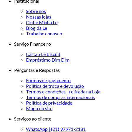
Institucional
Sobre nós
Nossas lojas
Clube Minha Le
Blog da Le
Trabalhe conosco
Serviço Financeiro
Cartão Le biscuit
Empréstimo Dim Dim
Perguntas e Respostas
Formas de pagamento
Política de troca e devolução
Termos e condições - retirada na Loja
Termos de compras internacionais
Politica de privacidade
Mapa do site
Serviços ao cliente
WhatsApp | (21) 97971-2181