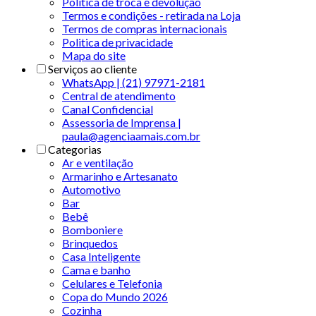
Política de troca e devolução
Termos e condições - retirada na Loja
Termos de compras internacionais
Politica de privacidade
Mapa do site
Serviços ao cliente
WhatsApp | (21) 97971-2181
Central de atendimento
Canal Confidencial
Assessoria de Imprensa |
paula@agenciaamais.com.br
Categorias
Ar e ventilação
Armarinho e Artesanato
Automotivo
Bar
Bebê
Bomboniere
Brinquedos
Casa Inteligente
Cama e banho
Celulares e Telefonia
Copa do Mundo 2026
Cozinha