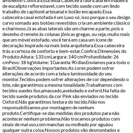
ambiente?Confira:Essa linda Cabeceira fabricada em madeira
de eucalipto reflorestavel, com tecido suede com um lindo
trabalho de capitonê artesanal e botão encapado.Essa
cabeceira casal estofada é um Luxo só, isso porque o seu design
curvo somado aos botões revestidos cria um ambiente clássico
e charmoso.Já as abas laterais são um charme a parte, pois o
desenho d remete às colunas jônicas gregas, ou seja, muito mais
que um móvel estofado, você terá em casa um ícone de
decoração inspirado na mais bela arquitetura.Essa cabeceira
trás a certeza de conforto e bem-estar.Confira:Dimensões do
Produto:Altura: 133 cmLargura: 140 cmProfundidade: 26
cmPeso: 18 kgVolume: 1Garantia 90 diasEnviamos para todo o
BrasilObservações importantes:As cores podem sofrer
alterações de acordo com a tela e luminosidade do seu
monitor.Tecidos podem sofrer alterações de cor dependendo o
lote, não garantimos a mesma tonalidade.Trabalhamos com
tecidos suedes liso,amassado,aveludado e oxford.Na falta do
tecido suede produtos da cor Pink são enviados no tecido
Oxford.Não garantimos textura do tecido.Não nos
responsabilizamos por montagem de nenhum
produto.Certifique-se das medidas dos produtos para não
acontecer nenhum problema.Não trocamos produtos com
sinais de mal uso,com manchas ou molhado por aguáou
qualquer outra coisa.Nossos produtos vão desmontados e