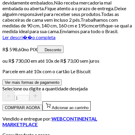
devidamente embalados.Não receba mercadoria mal
embalada ou aberta.Fique atento a o prazo de entrega.Deixe
alguém responsável para receber seus produtos.Todas as
cabeceiras de cama vem incluso 2 pés.Trabalhamos com
medidas de 90 cm, 140 cm, 160 cm e 195cmcertifique-se qual a
medida ideal para sua cama.Enviamos para todo o Brasil.
Ler descri��o completa
R$ 598,60
no PIX
Desconto
ou
R$ 730,00
em até
10x de R$ 73,00 sem juros
Parcele em até
10
x com o cartão
Le Biscuit
Ver mais formas de pagamento
Selecione ou digite a quantidade desejada
COMPRAR AGORA
Adicionar ao carrinho
Vendido e entregue por:
WEBCONTINENTAL
MARKETPLACE
Consultar frete e prazo