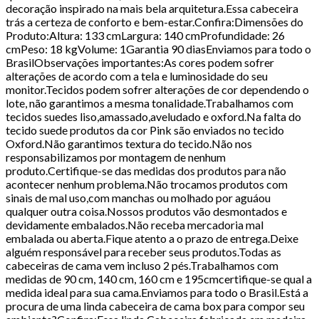
decoração inspirado na mais bela arquitetura.Essa cabeceira
trás a certeza de conforto e bem-estar.Confira:Dimensões do
Produto:Altura: 133 cmLargura: 140 cmProfundidade: 26
cmPeso: 18 kgVolume: 1Garantia 90 diasEnviamos para todo o
BrasilObservações importantes:As cores podem sofrer
alterações de acordo com a tela e luminosidade do seu
monitor.Tecidos podem sofrer alterações de cor dependendo o
lote, não garantimos a mesma tonalidade.Trabalhamos com
tecidos suedes liso,amassado,aveludado e oxford.Na falta do
tecido suede produtos da cor Pink são enviados no tecido
Oxford.Não garantimos textura do tecido.Não nos
responsabilizamos por montagem de nenhum
produto.Certifique-se das medidas dos produtos para não
acontecer nenhum problema.Não trocamos produtos com
sinais de mal uso,com manchas ou molhado por aguáou
qualquer outra coisa.Nossos produtos vão desmontados e
devidamente embalados.Não receba mercadoria mal
embalada ou aberta.Fique atento a o prazo de entrega.Deixe
alguém responsável para receber seus produtos.Todas as
cabeceiras de cama vem incluso 2 pés.Trabalhamos com
medidas de 90 cm, 140 cm, 160 cm e 195cmcertifique-se qual a
medida ideal para sua cama.Enviamos para todo o Brasil.Está a
procura de uma linda cabeceira de cama box para compor seu