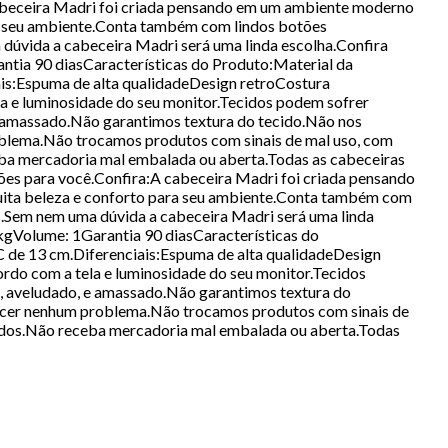
cabeceira Madri foi criada pensando em um ambiente moderno
ra seu ambiente.Conta também com lindos botões
dúvida a cabeceira Madri será uma linda escolha.Confira
tia 90 diasCaracterísticas do Produto:Material da
ais:Espuma de alta qualidadeDesign retroCostura
a e luminosidade do seu monitor.Tecidos podem sofrer
e amassado.Não garantimos textura do tecido.Não nos
blema.Não trocamos produtos com sinais de mal uso, com
a mercadoria mal embalada ou aberta.Todas as cabeceiras
ões para você.Confira:A cabeceira Madri foi criada pensando
uita beleza e conforto para seu ambiente.Conta também com
s.Sem nem uma dúvida a cabeceira Madri será uma linda
gVolume: 1Garantia 90 diasCaracterísticas do
C de 13 cm.Diferenciais:Espuma de alta qualidadeDesign
rdo com a tela e luminosidade do seu monitor.Tecidos
o, aveludado, e amassado.Não garantimos textura do
ecer nenhum problema.Não trocamos produtos com sinais de
ados.Não receba mercadoria mal embalada ou aberta.Todas