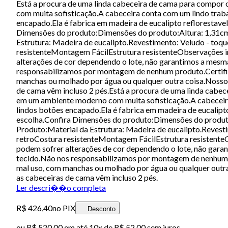
Está a procura de uma linda cabeceira de cama para compor
com muita sofisticação.A cabeceira conta com um lindo trab
encapado.Ela é fabrica em madeira de eucalipto reflorestav
Dimensões do produto:Dimensões do produto:Altura: 1,31cm
Estrutura: Madeira de eucalipto.Revestimento: Veludo - toq
resistenteMontagem FácilEstrutura resistenteObservações im
alterações de cor dependendo o lote, não garantimos a mesm
responsabilizamos por montagem de nenhum produto.Certifi
manchas ou molhado por água ou qualquer outra coisa.Noss
de cama vêm incluso 2 pés.Está a procura de uma linda cabe
em um ambiente moderno com muita sofisticação.A cabeceira
lindos botões encapado.Ela é fabrica em madeira de eucalip
escolha.Confira Dimensões do produto:Dimensões do produt
Produto:Material da Estrutura: Madeira de eucalipto.Revest
retroCostura resistenteMontagem FácilEstrutura resistenteO
podem sofrer alterações de cor dependendo o lote, não gara
tecido.Não nos responsabilizamos por montagem de nenhum 
mal uso, com manchas ou molhado por água ou qualquer out
as cabeceiras de cama vêm incluso 2 pés.
Ler descri��o completa
R$ 426,40
no PIX
Desconto
ou
R$ 520,00
em até
10x de R$ 52,00 sem juros