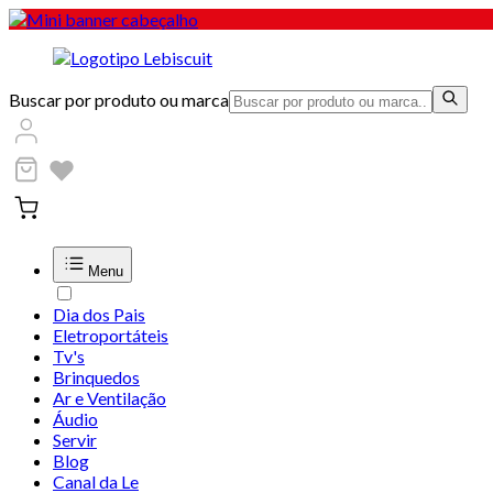
Buscar por produto ou marca
Menu
Dia dos Pais
Eletroportáteis
Tv's
Brinquedos
Ar e Ventilação
Áudio
Servir
Blog
Canal da Le