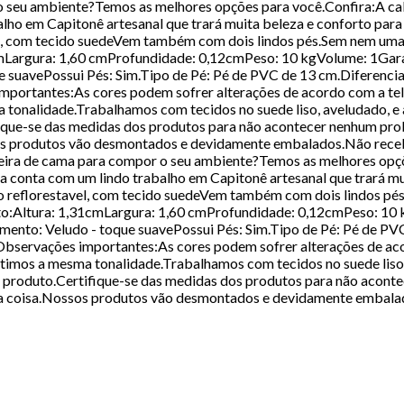
 o seu ambiente?Temos as melhores opções para você.Confira:A 
alho em Capitonê artesanal que trará muita beleza e conforto pa
el, com tecido suedeVem também com dois lindos pés.Sem nem uma 
Largura: 1,60 cmProfundidade: 0,12cmPeso: 10 kgVolume: 1Garan
ue suavePossui Pés: Sim.Tipo de Pé: Pé de PVC de 13 cm.Diferenci
portantes:As cores podem sofrer alterações de acordo com a tel
a tonalidade.Trabalhamos com tecidos no suede liso, aveludado, 
que-se das medidas dos produtos para não acontecer nenhum pro
os produtos vão desmontados e devidamente embalados.Não receb
ceira de cama para compor o seu ambiente?Temos as melhores opç
 conta com um lindo trabalho em Capitonê artesanal que trará m
to reflorestavel, com tecido suedeVem também com dois lindos pé
o:Altura: 1,31cmLargura: 1,60 cmProfundidade: 0,12cmPeso: 10 k
imento: Veludo - toque suavePossui Pés: Sim.Tipo de Pé: Pé de PV
bservações importantes:As cores podem sofrer alterações de aco
ntimos a mesma tonalidade.Trabalhamos com tecidos no suede lis
produto.Certifique-se das medidas dos produtos para não acont
ra coisa.Nossos produtos vão desmontados e devidamente embal