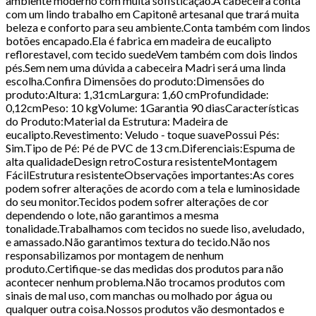
ambiente moderno com muita sofisticação.A cabeceira conta
com um lindo trabalho em Capitonê artesanal que trará muita
beleza e conforto para seu ambiente.Conta também com lindos
botões encapado.Ela é fabrica em madeira de eucalipto
reflorestavel, com tecido suedeVem também com dois lindos
pés.Sem nem uma dúvida a cabeceira Madri será uma linda
escolha.Confira Dimensões do produto:Dimensões do
produto:Altura: 1,31cmLargura: 1,60 cmProfundidade:
0,12cmPeso: 10 kgVolume: 1Garantia 90 diasCaracterísticas
do Produto:Material da Estrutura: Madeira de
eucalipto.Revestimento: Veludo - toque suavePossui Pés:
Sim.Tipo de Pé: Pé de PVC de 13 cm.Diferenciais:Espuma de
alta qualidadeDesign retroCostura resistenteMontagem
FácilEstrutura resistenteObservações importantes:As cores
podem sofrer alterações de acordo com a tela e luminosidade
do seu monitor.Tecidos podem sofrer alterações de cor
dependendo o lote, não garantimos a mesma
tonalidade.Trabalhamos com tecidos no suede liso, aveludado,
e amassado.Não garantimos textura do tecido.Não nos
responsabilizamos por montagem de nenhum
produto.Certifique-se das medidas dos produtos para não
acontecer nenhum problema.Não trocamos produtos com
sinais de mal uso, com manchas ou molhado por água ou
qualquer outra coisa.Nossos produtos vão desmontados e