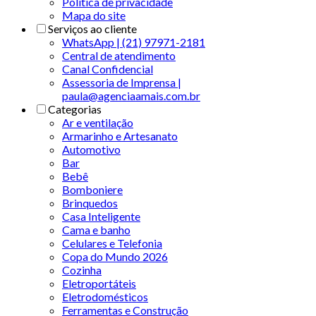
Politica de privacidade
Mapa do site
Serviços ao cliente
WhatsApp | (21) 97971-2181
Central de atendimento
Canal Confidencial
Assessoria de Imprensa |
paula@agenciaamais.com.br
Categorias
Ar e ventilação
Armarinho e Artesanato
Automotivo
Bar
Bebê
Bomboniere
Brinquedos
Casa Inteligente
Cama e banho
Celulares e Telefonia
Copa do Mundo 2026
Cozinha
Eletroportáteis
Eletrodomésticos
Ferramentas e Construção