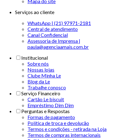
Mapa do site
Serviços ao cliente
WhatsApp | (21) 97971-2181
Central de atendimento
Canal Confidencial
Assessoria de Imprensa |
paula@agenciaamais.com.br
Institucional
Sobre nós
Nossas lojas
Clube Minha Le
Blog da Le
Trabalhe conosco
Serviço Financeiro
Cartão Le biscuit
Empréstimo Dim Dim
Perguntas e Respostas
Formas de pagamento
Política de troca e devolução
Termos e condições - retirada na Loja
Termos de compras internacionais