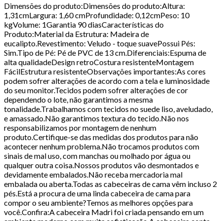
Dimensões do produto:Dimensões do produto:Altura:
1,31cmLargura: 1,60 cmProfundidade: 0,12cmPeso: 10
kgVolume: 1Garantia 90 diasCaracterísticas do
Produto:Material da Estrutura: Madeira de
eucalipto.Revestimento: Veludo - toque suavePossui Pés:
Sim.Tipo de Pé: Pé de PVC de 13 cm.Diferenciais:Espuma de
alta qualidadeDesign retroCostura resistenteMontagem
FácilEstrutura resistenteObservações importantes:As cores
podem sofrer alterações de acordo com a tela e luminosidade
do seu monitor.Tecidos podem sofrer alterações de cor
dependendo o lote, não garantimos a mesma
tonalidade.Trabalhamos com tecidos no suede liso, aveludado,
e amassado.Não garantimos textura do tecido.Não nos
responsabilizamos por montagem de nenhum
produto.Certifique-se das medidas dos produtos para não
acontecer nenhum problema.Não trocamos produtos com
sinais de mal uso, com manchas ou molhado por água ou
qualquer outra coisa.Nossos produtos vão desmontados e
devidamente embalados.Não receba mercadoria mal
embalada ou aberta.Todas as cabeceiras de cama vêm incluso 2
pés.Está a procura de uma linda cabeceira de cama para
compor o seu ambiente?Temos as melhores opções para
você.Confira:A cabeceira Madri foi criada pensando em um