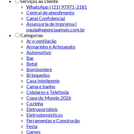
Serviços ao cliente
WhatsApp | (21) 97971-2181
Central de atendimento
Canal Confidencial
Assessoria de Imprensa |
paula@agenciaamais.com.br
Categorias
Ar e ventilação
Armarinho e Artesanato
Automotivo
Bar
Bebê
Bomboniere
Brinquedos
Casa Inteligente
Cama e banho
Celulares e Telefonia
Copa do Mundo 2026
Cozinha
Eletroportáteis
Eletrodomésticos
Ferramentas e Construção
Festa
Games