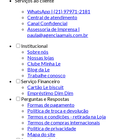
Serviços ao cliente
WhatsApp | (21) 97971-2181
Central de atendimento
Canal Confidencial
Assessoria de Imprensa |
paula@agenciaamais.com.br
Institucional
Sobre nós
Nossas lojas
Clube Minha Le
Blog da Le
Trabalhe conosco
Serviço Financeiro
Cartão Le biscuit
Empréstimo Dim Dim
Perguntas e Respostas
Formas de pagamento
Política de troca e devolução
Termos e condições - retirada na Loja
Termos de compras internacionais
Politica de privacidade
Mapa do site