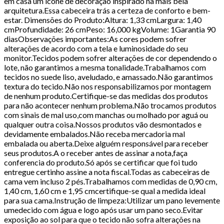
em casa um ícone de decoração inspirado na mais bela
arquitetura.Essa cabeceira trás a certeza de conforto e bem-
estar. Dimensões do Produto:Altura: 1,33 cmLargura: 1,40
cmProfundidade: 26 cmPeso: 16,000 kgVolume: 1Garantia 90
diasObservações importantes:As cores podem sofrer
alterações de acordo com a tela e luminosidade do seu
monitor.Tecidos podem sofrer alterações de cor dependendo o
lote, não garantimos a mesma tonalidade.Trabalhamos com
tecidos no suede liso, aveludado, e amassado.Não garantimos
textura do tecido.Não nos responsabilizamos por montagem
de nenhum produto.Certifique-se das medidas dos produtos
para não acontecer nenhum problema.Não trocamos produtos
com sinais de mal uso,com manchas ou molhado por aguá ou
qualquer outra coisa.Nossos produtos vão desmontados e
devidamente embalados.Não receba mercadoria mal
embalada ou aberta.Deixe alguém responsável para receber
seus produtos.A o receber antes de assinar a nota,faça
conferencia do produto.Só após se certificar que foi tudo
entregue certinho assine a nota fiscal.Todas as cabeceiras de
cama vem incluso 2 pés.Trabalhamos com medidas de 0,90 cm,
1,40 cm, 1,60 cm e 1,95 cmcertifique-se qual a medida ideal
para sua cama.Instrução de limpeza:Utilizar um pano levemente
umedecido com água e logo após usar um pano seco.Evitar
exposição ao sol para que o tecido não sofra alterações na