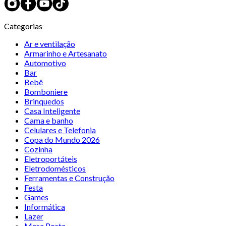
Categorias
Ar e ventilação
Armarinho e Artesanato
Automotivo
Bar
Bebê
Bomboniere
Brinquedos
Casa Inteligente
Cama e banho
Celulares e Telefonia
Copa do Mundo 2026
Cozinha
Eletroportáteis
Eletrodomésticos
Ferramentas e Construção
Festa
Games
Informática
Lazer
Mesa Posta