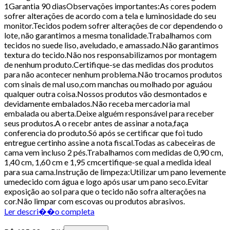
1Garantia 90 diasObservações importantes:As cores podem
sofrer alterações de acordo com a tela e luminosidade do seu
monitor.Tecidos podem sofrer alterações de cor dependendo o
lote, não garantimos a mesma tonalidade.Trabalhamos com
tecidos no suede liso, aveludado, e amassado.Não garantimos
textura do tecido.Não nos responsabilizamos por montagem
de nenhum produto.Certifique-se das medidas dos produtos
para não acontecer nenhum problema.Não trocamos produtos
com sinais de mal uso,com manchas ou molhado por aguáou
qualquer outra coisa.Nossos produtos vão desmontados e
devidamente embalados.Não receba mercadoria mal
embalada ou aberta.Deixe alguém responsável para receber
seus produtos.A o recebr antes de assinar a nota,faça
conferencia do produto.Só após se certificar que foi tudo
entregue certinho assine a nota fiscal.Todas as cabeceiras de
cama vem incluso 2 pés.Trabalhamos com medidas de 0,90 cm,
1,40 cm, 1,60 cm e 1,95 cmcertifique-se qual a medida ideal
para sua cama.Instrução de limpeza:Utilizar um pano levemente
umedecido com água e logo após usar um pano seco.Evitar
exposição ao sol para que o tecido não sofra alterações na
cor.Não limpar com escovas ou produtos abrasivos.
Ler descri��o completa