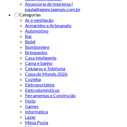
Assessoria de Imprensa |
paula@agenciaamais.com.br
Categorias
Ar e ventilação
Armarinho e Artesanato
Automotivo
Bar
Bebê
Bomboniere
Brinquedos
Casa Inteligente
Cama e banho
Celulares e Telefonia
Copa do Mundo 2026
Cozinha
Eletroportáteis
Eletrodomésticos
Ferramentas e Construção
Festa
Games
Informática
Lazer
Mesa Posta