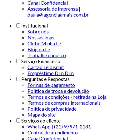
Canal Confidencial
Assessoria de Imprensa |
paula@agenciaamais.com.br
Institucional
Sobre nós
Nossas lojas
Clube Minha Le
Blog da Le
Trabalhe conosco
Serviço Financeiro
Cartão Le biscuit
Empréstimo Dim Dim
Perguntas e Respostas
Formas de pagamento
Política de troca e devolução
Termos e condições - retirada na Loja
Termos de compras internacionais
Politica de privacidade
Mapa do site
Serviços ao cliente
WhatsApp | (21) 97971-2181
Central de atendimento
Canal Confidencial