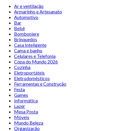
Ar e ventilação
Armarinho e Artesanato
Automotivo
Bar
Bebê
Bomboniere
Brinquedos
Casa Inteligente
Cama e banho
Celulares e Telefonia
Copa do Mundo 2026
Cozinha
Eletroportáteis
Eletrodomésticos
Ferramentas e Construção
Festa
Games
Informática
Lazer
Mesa Posta
Móveis
Mundo Beleza
Organização