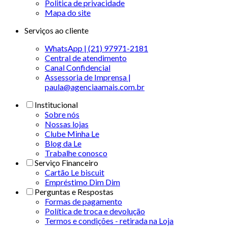
Politica de privacidade
Mapa do site
Serviços ao cliente
WhatsApp | (21) 97971-2181
Central de atendimento
Canal Confidencial
Assessoria de Imprensa |
paula@agenciaamais.com.br
Institucional
Sobre nós
Nossas lojas
Clube Minha Le
Blog da Le
Trabalhe conosco
Serviço Financeiro
Cartão Le biscuit
Empréstimo Dim Dim
Perguntas e Respostas
Formas de pagamento
Política de troca e devolução
Termos e condições - retirada na Loja