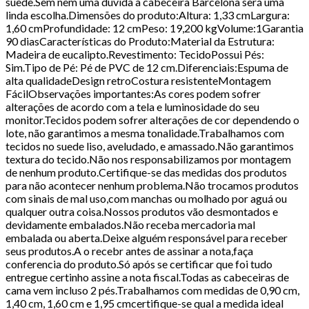
suede.Sem nem uma dúvida a cabeceira Barcelona será uma
linda escolha.Dimensões do produto:Altura: 1,33 cmLargura:
1,60 cmProfundidade: 12 cmPeso: 19,200 kgVolume:1Garantia
90 diasCaracterísticas do Produto:Material da Estrutura:
Madeira de eucalipto.Revestimento: TecidoPossui Pés:
Sim.Tipo de Pé: Pé de PVC de 12 cm.Diferenciais:Espuma de
alta qualidadeDesign retroCostura resistenteMontagem
FácilObservações importantes:As cores podem sofrer
alterações de acordo com a tela e luminosidade do seu
monitor.Tecidos podem sofrer alterações de cor dependendo o
lote, não garantimos a mesma tonalidade.Trabalhamos com
tecidos no suede liso, aveludado, e amassado.Não garantimos
textura do tecido.Não nos responsabilizamos por montagem
de nenhum produto.Certifique-se das medidas dos produtos
para não acontecer nenhum problema.Não trocamos produtos
com sinais de mal uso,com manchas ou molhado por aguá ou
qualquer outra coisa.Nossos produtos vão desmontados e
devidamente embalados.Não receba mercadoria mal
embalada ou aberta.Deixe alguém responsável para receber
seus produtos.A o recebr antes de assinar a nota,faça
conferencia do produto.Só após se certificar que foi tudo
entregue certinho assine a nota fiscal.Todas as cabeceiras de
cama vem incluso 2 pés.Trabalhamos com medidas de 0,90 cm,
1,40 cm, 1,60 cm e 1,95 cmcertifique-se qual a medida ideal