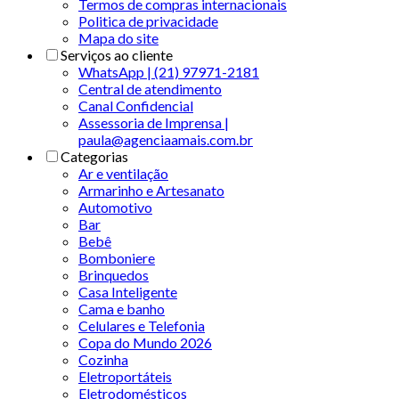
Termos de compras internacionais
Politica de privacidade
Mapa do site
Serviços ao cliente
WhatsApp | (21) 97971-2181
Central de atendimento
Canal Confidencial
Assessoria de Imprensa |
paula@agenciaamais.com.br
Categorias
Ar e ventilação
Armarinho e Artesanato
Automotivo
Bar
Bebê
Bomboniere
Brinquedos
Casa Inteligente
Cama e banho
Celulares e Telefonia
Copa do Mundo 2026
Cozinha
Eletroportáteis
Eletrodomésticos