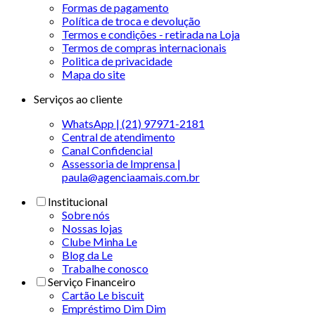
Formas de pagamento
Política de troca e devolução
Termos e condições - retirada na Loja
Termos de compras internacionais
Politica de privacidade
Mapa do site
Serviços ao cliente
WhatsApp | (21) 97971-2181
Central de atendimento
Canal Confidencial
Assessoria de Imprensa |
paula@agenciaamais.com.br
Institucional
Sobre nós
Nossas lojas
Clube Minha Le
Blog da Le
Trabalhe conosco
Serviço Financeiro
Cartão Le biscuit
Empréstimo Dim Dim