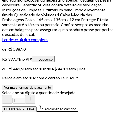
cabeceira Garantia: 90 dias contra defeito de fabricação
Instruções de Limpeza: Utilizar um pano limpo e levemente
úmido Quantidade de Volumes 1 Caixa Medida das
Embalagens Caixa: 165 cm x 135cm x 12 cm Entrega: É feita
somente até o térreo ou portaria. Confira sempre as medidas
das embalagens para assegurar que o produto passe por portas
e escadas do local.
Ler descri��o completa
de
R$ 588,90
R$ 397,71
no PIX
Desconto
ou
R$ 441,90
em até
10x de R$ 44,19 sem juros
Parcele em até
10
x com o cartão
Le Biscuit
Ver mais formas de pagamento
Selecione ou digite a quantidade desejada
COMPRAR AGORA
Adicionar ao carrinho