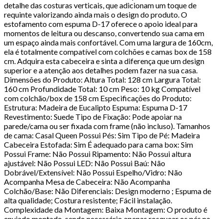
detalhe das costuras verticais, que adicionam um toque de
requinte valorizando ainda mais o design do produto. O
estofamento com espuma D-17 oferece o apoio ideal para
momentos de leitura ou descanso, convertendo sua cama em
um espaço ainda mais confortável. Com uma largura de 160cm,
ela é totalmente compatível com colchões e camas box de 158
cm. Adquira esta cabeceira e sinta a diferença que um design
superior e a atenção aos detalhes podem fazer na sua casa.
Dimensões do Produto: Altura Total: 128 cm Largura Total:
160 cm Profundidade Total: 10 cm Peso: 10 kg Compatível
com colchão/box de 158 cm Especificações do Produto:
Estrutura: Madeira de Eucalipto Espuma: Espuma D-17
Revestimento: Suede Tipo de Fixação: Pode apoiar na
parede/cama ou ser fixada com frame (não incluso). Tamanhos
de cama: Casal Queen Possui Pés: Sim Tipo de Pé: Madeira
Cabeceira Estofada: Sim É adequado para cama box: Sim
Possui Frame: Não Possui Ripamento: Não Possui altura
ajustável: Não Possui LED: Não Possui Baú: Não
Dobrável/Extensível: Não Possui Espelho/Vidro: Não
Acompanha Mesa de Cabeceira: Não Acompanha
Colchão/Base: Não Diferenciais: Design moderno ; Espuma de
alta qualidade; Costura resistente; Fácil instalação.
Complexidade da Montagem: Baixa Montagem: O produto é
enviado montado, sendo necessário apenas rosquear os pés na