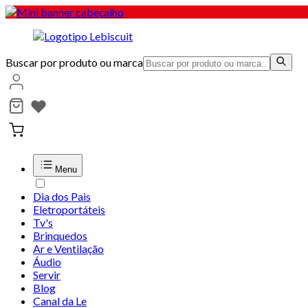
Buscar por produto ou marca
Menu
Dia dos Pais
Eletroportáteis
Tv's
Brinquedos
Ar e Ventilação
Áudio
Servir
Blog
Canal da Le