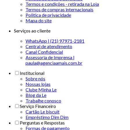
Termos e condições - retirada na Loja
Termos de compras internacionais
Politica de privacidade
Mapa do site
Serviços ao cliente
WhatsApp | (21) 97971-2181
Central de atendimento
Canal Confidencial
Assessoria de Imprensa |
paula@agenciaamais.com.br
Institucional
Sobre nós
Nossas lojas
Clube Minha Le
Blog da Le
Trabalhe conosco
Serviço Financeiro
Cartão Le biscuit
Empréstimo Dim Dim
Perguntas e Respostas
Formas de pagamento