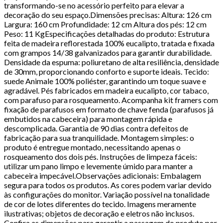
transformando-se no acessório perfeito para elevar a
decoração do seu espaço.Dimensões precisas: Altura: 126 cm
Largura: 160 cm Profundidade: 12 cm Altura dos pés: 12 cm
Peso: 11 KgEspecificações detalhadas do produto: Estrutura
feita de madeira reflorestada 100% eucalipto, tratada e fixada
com grampos 14/38 galvanizados para garantir durabilidade.
Densidade da espuma: poliuretano de alta resiliência, densidade
de 30mm, proporcionando conforto e suporte ideais. Tecido:
suede Animale 100% poliéster, garantindo um toque suave e
agradável. Pés fabricados em madeira eucalipto, cor tabaco,
com parafuso para rosqueamento. Acompanha kit framers com
fixação de parafusos em formato de chave fenda (parafusos já
embutidos na cabeceira) para montagem rápida e
descomplicada. Garantia de 90 dias contra defeitos de
fabricação para sua tranquilidade. Montagem simples: o
produto é entregue montado, necessitando apenas o
rosqueamento dos dois pés. Instruções de limpeza fáceis:
utilizar um pano limpo e levemente úmido para manter a
cabeceira impecável.Observações adicionais: Embalagem
segura para todos os produtos. As cores podem variar devido
às configurações do monitor. Variação possível na tonalidade
de cor de lotes diferentes do tecido. Imagens meramente
ilustrativas; objetos de decoração e eletros não inclusos.
Confira as dimensões para garantir a passagem do produto por