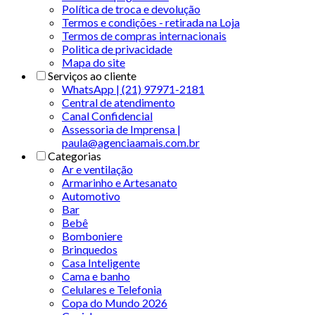
Política de troca e devolução
Termos e condições - retirada na Loja
Termos de compras internacionais
Politica de privacidade
Mapa do site
Serviços ao cliente
WhatsApp | (21) 97971-2181
Central de atendimento
Canal Confidencial
Assessoria de Imprensa |
paula@agenciaamais.com.br
Categorias
Ar e ventilação
Armarinho e Artesanato
Automotivo
Bar
Bebê
Bomboniere
Brinquedos
Casa Inteligente
Cama e banho
Celulares e Telefonia
Copa do Mundo 2026