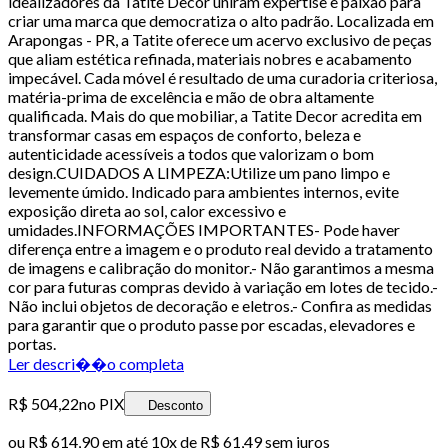
idealizadores da Tatite Decor uniram expertise e paixão para
criar uma marca que democratiza o alto padrão. Localizada em
Arapongas - PR, a Tatite oferece um acervo exclusivo de peças
que aliam estética refinada, materiais nobres e acabamento
impecável. Cada móvel é resultado de uma curadoria criteriosa,
matéria-prima de excelência e mão de obra altamente
qualificada. Mais do que mobiliar, a Tatite Decor acredita em
transformar casas em espaços de conforto, beleza e
autenticidade acessíveis a todos que valorizam o bom
design.CUIDADOS A LIMPEZA:Utilize um pano limpo e
levemente úmido. Indicado para ambientes internos, evite
exposição direta ao sol, calor excessivo e
umidades.INFORMAÇÕES IMPORTANTES- Pode haver
diferença entre a imagem e o produto real devido a tratamento
de imagens e calibração do monitor.- Não garantimos a mesma
cor para futuras compras devido à variação em lotes de tecido.-
Não inclui objetos de decoração e eletros.- Confira as medidas
para garantir que o produto passe por escadas, elevadores e
portas.
Ler descri��o completa
R$ 504,22
no PIX
Desconto
ou
R$ 614,90
em até
10x de R$ 61,49 sem juros