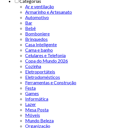
Categorias
Ar e ventilação
Armarinho e Artesanato
Automotivo
Bar
Bebê
Bomboniere
Brinquedos
Casa Inteligente
Cama e banho
Celulares e Telefonia
Copa do Mundo 2026
Cozinha
Eletroportáteis
Eletrodomésticos
Ferramentas e Construção
Festa
Games
Informática
Lazer
Mesa Posta
Móveis
Mundo Beleza
Organização