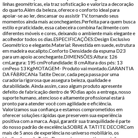
linhas geométricas, ela traz sofisticação e valoriza a decoração
do quarto.Além da beleza, oferece o conforto ideal para
apoiar-se ao ler, descansar ou assistir TV, tornando seus
momentos ainda mais aconchegantes.Perfeita para quem busca
estilo e praticidade, essa cabeceira combina facilmente com
diferentes móveis e cores, deixando o ambiente mais elegante e
acolhedor todos os dias.ESPECIFICAÇÕES:Design Exclusivo
Geométrico e elegante.Material: Revestida em suede, estrutura
em madeira eucalipto.Conforto Densidade da espuma D23
para um apoio aconchegante.DIMENSÕES:Altura: 126
cmLargura: 195 cmProfundidade: 8 cmAltura dos pés: 13
cmPeso 13 KgMOTAGEM- Produto vai montado.GARANTIA
DA FÁBRICANa Tatite Decor, cada peça passa por uma
curadoria rigorosa que assegura beleza, qualidade e
durabilidade. Ainda assim, caso algum produto apresente
defeito de fabricação dentro de 90 dias após a entrega, nosso
suporte humano, atencioso e altamente profissional estará
pronto para atender você com agilidade e eficiência.
Valorizamos sua confiança e estamos comprometidos em
oferecer soluções rápidas que preservem sua experiência
positiva com a marca. Aqui, garantir sua tranquilidade é parte
do nosso padrão de excelência.SOBRE A TATITE DECORCom
mais de 5 anos de experiência no universo mobiliário, os