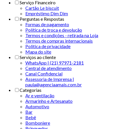
Serviço Financeiro
Cartão Le biscuit
Empréstimo Dim Dim
Perguntas e Respostas
Formas de pagamento
Política de troca e devolução
Termos e condições - retirada na Loja
Termos de compras internacionais
Politica de privacidade
Mapa do site
Serviços ao cliente
WhatsApp | (21) 97971-2181
Central de atendimento
Canal Confidencial
Assessoria de Imprensa |
paula@agenciaamais.com.br
Categorias
Ar e ventilação
Armarinho e Artesanato
Automotivo
Bar
Bebê
Bomboniere
Brinquedos