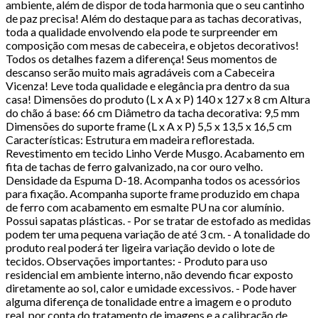
ambiente, além de dispor de toda harmonia que o seu cantinho
de paz precisa! Além do destaque para as tachas decorativas,
toda a qualidade envolvendo ela pode te surpreender em
composição com mesas de cabeceira, e objetos decorativos!
Todos os detalhes fazem a diferença! Seus momentos de
descanso serão muito mais agradáveis com a Cabeceira
Vicenza! Leve toda qualidade e elegância pra dentro da sua
casa! Dimensões do produto (L x A x P) 140 x 127 x 8 cm Altura
do chão á base: 66 cm Diâmetro da tacha decorativa: 9,5 mm
Dimensões do suporte frame (L x A x P) 5,5 x 13,5 x 16,5 cm
Características: Estrutura em madeira reflorestada.
Revestimento em tecido Linho Verde Musgo. Acabamento em
fita de tachas de ferro galvanizado, na cor ouro velho.
Densidade da Espuma D-18. Acompanha todos os acessórios
para fixação. Acompanha suporte frame produzido em chapa
de ferro com acabamento em esmalte PU na cor alumínio.
Possui sapatas plásticas. - Por se tratar de estofado as medidas
podem ter uma pequena variação de até 3 cm. - A tonalidade do
produto real poderá ter ligeira variação devido o lote de
tecidos. Observações importantes: - Produto para uso
residencial em ambiente interno, não devendo ficar exposto
diretamente ao sol, calor e umidade excessivos. - Pode haver
alguma diferença de tonalidade entre a imagem e o produto
real, por conta do tratamento de imagens e a calibração de