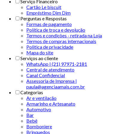
Serviço Financeiro
Cartão Le biscuit
Empréstimo Dim Dim
Perguntas e Respostas
Formas de pagamento
Política de troca e devolução
Termos e condições - retirada na Loja
Termos de compras internacionais
Politica de privacidade
Mapa do site
Serviços ao cliente
WhatsApp | (21) 97971-2181
Central de atendimento
Canal Confidencial
Assessoria de Imprensa |
paula@agenciaamais.com.br
Categorias
Ar e ventilação
Armarinho e Artesanato
Automotivo
Bar
Bebê
Bomboniere
Brinquedos