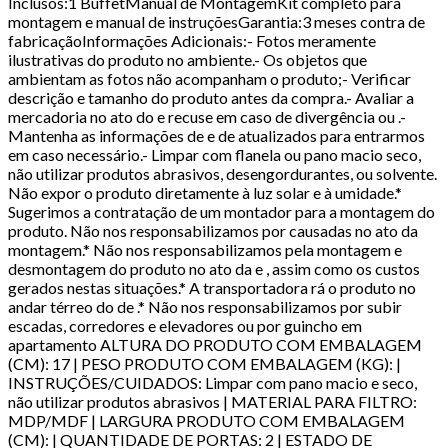
Inclusos:1 BuffetManual de MontagemKit completo para
montagem e manual de instruçõesGarantia:3 meses contra de
fabricaçãoInformações Adicionais:- Fotos meramente
ilustrativas do produto no ambiente.- Os objetos que
ambientam as fotos não acompanham o produto;- Verificar
descrição e tamanho do produto antes da compra.- Avaliar a
mercadoria no ato do e recuse em caso de divergência ou .-
Mantenha as informações de e de atualizados para entrarmos
em caso necessário.- Limpar com flanela ou pano macio seco,
não utilizar produtos abrasivos, desengordurantes, ou solvente.
Não expor o produto diretamente à luz solar e à umidade.*
Sugerimos a contratação de um montador para a montagem do
produto. Não nos responsabilizamos por causadas no ato da
montagem.* Não nos responsabilizamos pela montagem e
desmontagem do produto no ato da e , assim como os custos
gerados nestas situações.* A transportadora rá o produto no
andar térreo do de .* Não nos responsabilizamos por subir
escadas, corredores e elevadores ou por guincho em
apartamento ALTURA DO PRODUTO COM EMBALAGEM
(CM): 17 | PESO PRODUTO COM EMBALAGEM (KG): |
INSTRUÇÕES/CUIDADOS: Limpar com pano macio e seco,
não utilizar produtos abrasivos | MATERIAL PARA FILTRO:
MDP/MDF | LARGURA PRODUTO COM EMBALAGEM
(CM): | QUANTIDADE DE PORTAS: 2 | ESTADO DE