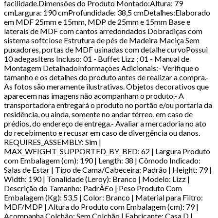
facilidade.Dimensões do Produto Montado:Altura: 79
cmLargura: 190 cmProfundidade: 38,5 cmDetalhes:Elaborado
em MDF 25mm e 15mm, MDP de 25mm e 15mm Base e
laterais de MDF com cantos arredondados Dobradiças com
sistema softclose Estrutura de pés de Madeira Maciça Sem
puxadores, portas de MDF usinadas com detalhe curvoPossui
10 adegasItens Incluso: 01 - Buffet Lizz ; 01 - Manual de
Montagem DetalhadoInformações Adicionais:- Verifique o
tamanho e os detalhes do produto antes de realizar a compra.-
As fotos são meramente ilustrativas. Objetos decorativos que
aparecem nas imagens não acompanham o produto.- A
transportadora entregará o produto no portão e/ou portaria da
residência, ou ainda, somente no andar térreo, em caso de
prédios, do endereço de entrega.- Avaliar a mercadoria no ato
do recebimento e recusar em caso de divergência ou danos.
REQUIRES_ASSEMBLY: Sim |
MAX_WEIGHT_SUPPORTED_BY_BED: 62 | Largura Produto
com Embalagem (cm): 190 | Length: 38 | Cômodo Indicado:
Salas de Estar | Tipo de Cama/Cabeceira: Padrão | Height: 79 |
Width: 190 | Tonalidade (Leroy): Branco | Modelo: Lizz |
Descrição do Tamanho: PadrÃ£o | Peso Produto Com
Embalagem (Kg): 53,5 | Color: Branco | Material para Filtro:
MDF/MDP | Altura do Produto com Embalagem (cm): 79 |
Acompanha Colchão: Sem Colchão | Fabricante: Casa D |