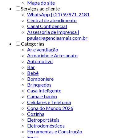
Mapa do site
Serviços ao cliente
WhatsApp | (21) 97971-2181
Central de atendimento
Canal Confidencial
Assessoria de Imprensa |
paula@agenciaamais.com.br
Categorias
Ar e ventilação
Armarinho e Artesanato
Automotivo
Bar
Bebê
Bomboniere
Brinquedos
Casa Inteligente
Cama e banho
Celulares e Telefonia
Copa do Mundo 2026
Cozinha
Eletroportáteis
Eletrodomésticos
Ferramentas e Construção
Festa