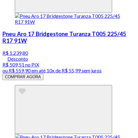
Pneu Aro 17 Bridgestone Turanza T005 225/45
R17 91W
R$ 1.239,80
Desconto
R$ 509,51
no PIX
ou
R$ 559,90
em até
10x de R$ 55,99 sem juros
COMPRAR AGORA