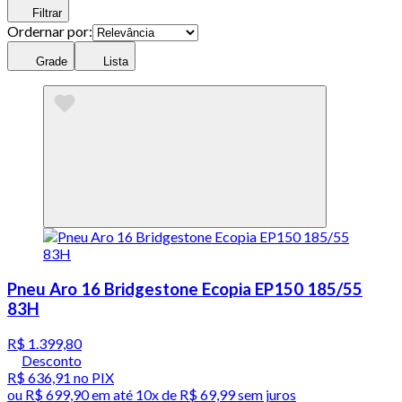
Filtrar
Ordernar por:
Grade
Lista
Pneu Aro 16 Bridgestone Ecopia EP150 185/55
83H
R$ 1.399,80
Desconto
R$ 636,91
no PIX
ou
R$ 699,90
em até
10x de R$ 69,99 sem juros