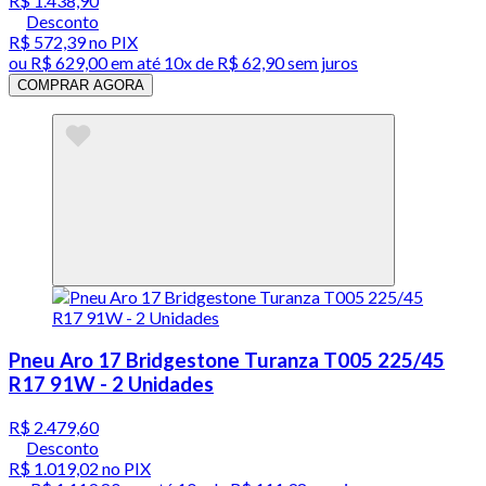
R$ 1.438,90
Desconto
R$ 572,39
no PIX
ou
R$ 629,00
em até
10x de R$ 62,90 sem juros
COMPRAR AGORA
Pneu Aro 17 Bridgestone Turanza T005 225/45
R17 91W - 2 Unidades
R$ 2.479,60
Desconto
R$ 1.019,02
no PIX