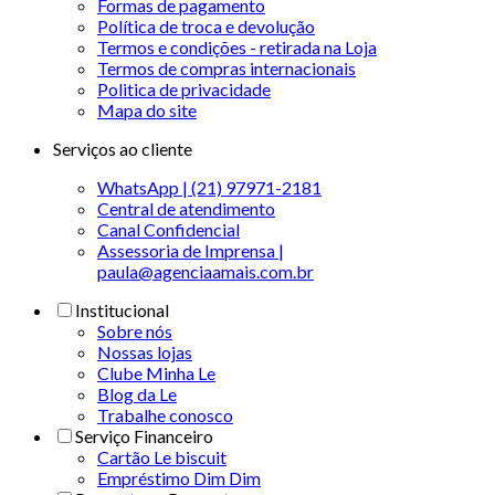
Formas de pagamento
Política de troca e devolução
Termos e condições - retirada na Loja
Termos de compras internacionais
Politica de privacidade
Mapa do site
Serviços ao cliente
WhatsApp | (21) 97971-2181
Central de atendimento
Canal Confidencial
Assessoria de Imprensa |
paula@agenciaamais.com.br
Institucional
Sobre nós
Nossas lojas
Clube Minha Le
Blog da Le
Trabalhe conosco
Serviço Financeiro
Cartão Le biscuit
Empréstimo Dim Dim