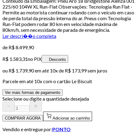
Conteúdo da Embalagem: Pneu Aro 18 Bridgestone Alenza 001
225/60 104W XL Run-Flat Observações: Tecnologia Run Flat -
Permite ao motorista continuar rodando com o veículo em caso
de perda total da pressão interna do ar. Pneus com Tecnologia
Run-Flat podem rodar 80 km em velocidade máxima de
80km/h, sem necessidade de parada de emergência.
Ler descri��o completa
de
R$ 8.499,90
R$ 1.583,31
no PIX
Desconto
ou
R$ 1.739,90
em até
10x de R$ 173,99 sem juros
Parcele em até
10
x com o cartão
Le Biscuit
Ver mais formas de pagamento
Selecione ou digite a quantidade desejada
COMPRAR AGORA
Adicionar ao carrinho
Vendido e entregue por:
PONTO