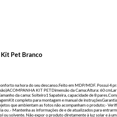
 Kit Pet Branco
 conforto na hora do seu descanso.Feito em MDP/MDF. Possui 4 pr
lchão)ACOMPANHA KIT PETDimensão da Cama:Altura: 60 cmLarg
oTamanho da cama: Solteiro1 Sapateira, capacidade de 8 pares.C
emKit completo para montagem e manual de instruçõesGarantia:3
bjetos que ambientam as fotos não acompanham o produto;- Verifi
cia ou .- Mantenha as informações de e de atualizados para entrar
ool ou solvente. Não expor o produto diretamente à luz solar e à 