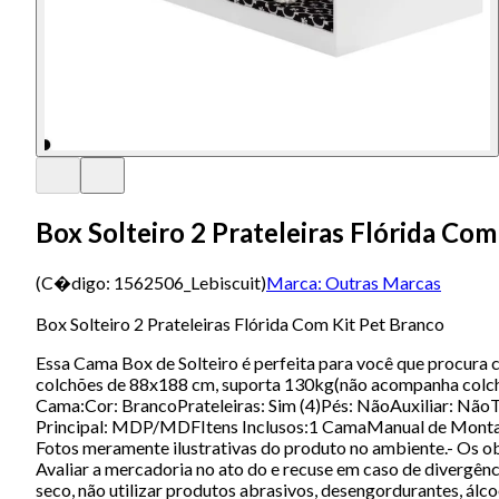
Box Solteiro 2 Prateleiras Flórida Com
(C�digo:
1562506_Lebiscuit
)
Marca:
Outras Marcas
Box Solteiro 2 Prateleiras Flórida Com Kit Pet Branco
Essa Cama Box de Solteiro é perfeita para você que procura
colchões de 88x188 cm, suporta 130kg(não acompanha co
Cama:Cor: BrancoPrateleiras: Sim (4)Pés: NãoAuxiliar: Nã
Principal: MDP/MDFItens Inclusos:1 CamaManual de Montag
Fotos meramente ilustrativas do produto no ambiente.- Os o
Avaliar a mercadoria no ato do e recuse em caso de divergên
seco, não utilizar produtos abrasivos, desengordurantes, álc