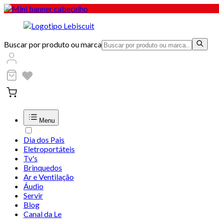
Buscar por produto ou marca
Menu
Dia dos Pais
Eletroportáteis
Tv's
Brinquedos
Ar e Ventilação
Áudio
Servir
Blog
Canal da Le