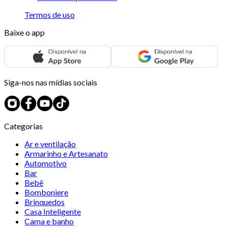
Termos de uso
Baixe o app
Siga-nos nas mídias sociais
Categorias
Ar e ventilação
Armarinho e Artesanato
Automotivo
Bar
Bebê
Bomboniere
Brinquedos
Casa Inteligente
Cama e banho