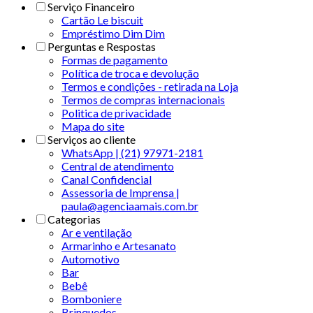
Serviço Financeiro
Cartão Le biscuit
Empréstimo Dim Dim
Perguntas e Respostas
Formas de pagamento
Política de troca e devolução
Termos e condições - retirada na Loja
Termos de compras internacionais
Politica de privacidade
Mapa do site
Serviços ao cliente
WhatsApp | (21) 97971-2181
Central de atendimento
Canal Confidencial
Assessoria de Imprensa |
paula@agenciaamais.com.br
Categorias
Ar e ventilação
Armarinho e Artesanato
Automotivo
Bar
Bebê
Bomboniere
Brinquedos