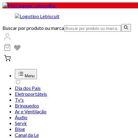
Buscar por produto ou marca
Menu
Dia dos Pais
Eletroportáteis
Tv's
Brinquedos
Ar e Ventilação
Áudio
Servir
Blog
Canal da Le