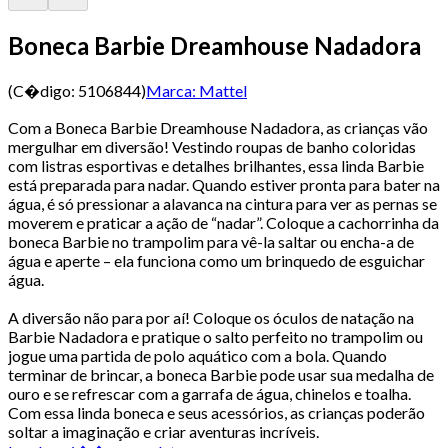
Boneca Barbie Dreamhouse Nadadora
(C�digo:
5106844
)
Marca:
Mattel
Com a Boneca Barbie Dreamhouse Nadadora, as crianças vão
mergulhar em diversão! Vestindo roupas de banho coloridas
com listras esportivas e detalhes brilhantes, essa linda Barbie
está preparada para nadar. Quando estiver pronta para bater na
água, é só pressionar a alavanca na cintura para ver as pernas se
moverem e praticar a ação de “nadar”. Coloque a cachorrinha da
boneca Barbie no trampolim para vê-la saltar ou encha-a de
água e aperte – ela funciona como um brinquedo de esguichar
água.
A diversão não para por aí! Coloque os óculos de natação na
Barbie Nadadora e pratique o salto perfeito no trampolim ou
jogue uma partida de polo aquático com a bola. Quando
terminar de brincar, a boneca Barbie pode usar sua medalha de
ouro e se refrescar com a garrafa de água, chinelos e toalha.
Com essa linda boneca e seus acessórios, as crianças poderão
soltar a imaginação e criar aventuras incríveis.