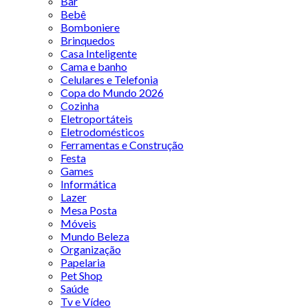
Bar
Bebê
Bomboniere
Brinquedos
Casa Inteligente
Cama e banho
Celulares e Telefonia
Copa do Mundo 2026
Cozinha
Eletroportáteis
Eletrodomésticos
Ferramentas e Construção
Festa
Games
Informática
Lazer
Mesa Posta
Móveis
Mundo Beleza
Organização
Papelaria
Pet Shop
Saúde
Tv e Vídeo