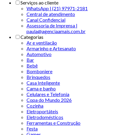
Serviços ao cliente
WhatsApp | (21) 97971-2181
Central de atendimento
Canal Confidencial
Assessoria de Imprensa |
paula@agenciaamais.com.br
Categorias
Ar e ventilação
Armarinho e Artesanato
Automotivo
Bar
Bebê
Bomboniere
Brinquedos
Casa Inteligente
Cama e banho
Celulares e Telefonia
Copa do Mundo 2026
Cozinha
Eletroportáteis
Eletrodomésticos
Ferramentas e Construção
Festa
Games