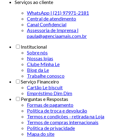
Serviços ao cliente
WhatsApp | (21) 97971-2181
Central de atendimento
Canal Confidencial
Assessoria de Imprensa |
paula@agenciaamais.com.br
Institucional
Sobre nós
Nossas lojas
Clube Minha Le
Blog da Le
Trabalhe conosco
Serviço Financeiro
Cartão Le biscuit
Empréstimo Dim Dim
Perguntas e Respostas
Formas de pagamento
Política de troca e devolução
Termos e condições - retirada na Loja
Termos de compras internacionais
Politica de privacidade
Mapa do site