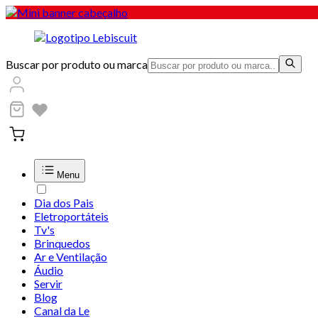
Buscar por produto ou marca
Menu
Dia dos Pais
Eletroportáteis
Tv's
Brinquedos
Ar e Ventilação
Áudio
Servir
Blog
Canal da Le