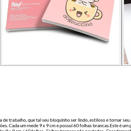
e trabalho, que tal seu bloquinho ser lindo, estiloso e tornar seu
s. Cada um mede 9 x 9 cm e possui 60 folhas brancas.Este é um p
da: 9 x 9 cm / 60 folhas- Folhas brancas não pautadas- Encaderna