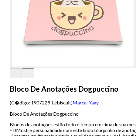
Bloco De Anotações Dogpuccino
(C�digo:
1907229_Lebiscuit
)
Marca:
Yaay
Bloco De Anotações Dogpuccino
Blocos de anotações estão todo o tempo em cima de sua mesa d
=DMostre personalidade com este lindo bloquinho de anotaçõe
vibrantes, muito mais alegria e qualidade em sua vida!- Medi