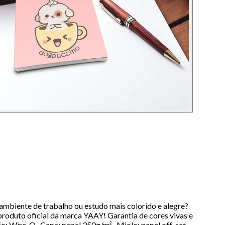
 ambiente de trabalho ou estudo mais colorido e alegre?
roduto oficial da marca YAAY! Garantia de cores vivas e
ção: Wire-O- Capa: papel 350g/m²- Miolo: papel off-set