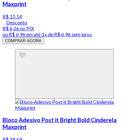
Maxprint
R$ 11,14
Desconto
R$ 6,26
no PIX
ou
R$ 6,96
em até 1x de
R$ 6,96
sem juros
COMPRAR AGORA
Bloco Adesivo Post it Bright Bold Cinderela
Maxprint
R$ 18,69