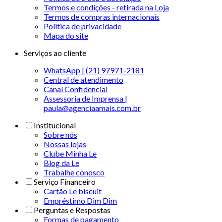
Termos e condições - retirada na Loja
Termos de compras internacionais
Politica de privacidade
Mapa do site
Serviços ao cliente
WhatsApp | (21) 97971-2181
Central de atendimento
Canal Confidencial
Assessoria de Imprensa |
paula@agenciaamais.com.br
Institucional
Sobre nós
Nossas lojas
Clube Minha Le
Blog da Le
Trabalhe conosco
Serviço Financeiro
Cartão Le biscuit
Empréstimo Dim Dim
Perguntas e Respostas
Formas de pagamento