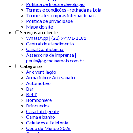
Política de troca e devolução
Termos e condições - retirada na Loja
Termos de compras internacionais
Politica de privacidade
Mapa do site
Serviços ao cliente
WhatsApp | (21) 97971-2181
Central de atendimento
Canal Confidencial
Assessoria de Imprensa |
paula@agenciaamais.com.br
Categorias
Ar e ventilação
Armarinho e Artesanato
Automotivo
Bar
Bebê
Bomboniere
Brinquedos
Casa Inteligente
Cama e banho
Celulares e Telefonia
Copa do Mundo 2026