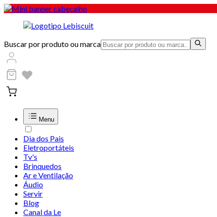
Buscar por produto ou marca
Menu
Dia dos Pais
Eletroportáteis
Tv's
Brinquedos
Ar e Ventilação
Áudio
Servir
Blog
Canal da Le