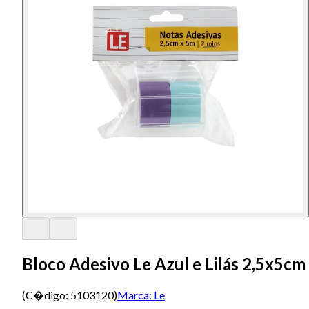
Bloco Adesivo Le Azul e Lilás 2,5x5c
(C�digo:
5103120
)
Marca:
Le