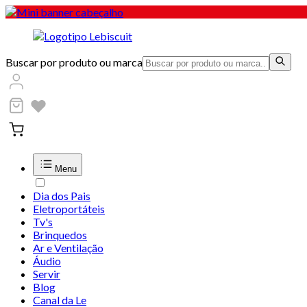
Buscar por produto ou marca
Menu
Dia dos Pais
Eletroportáteis
Tv's
Brinquedos
Ar e Ventilação
Áudio
Servir
Blog
Canal da Le