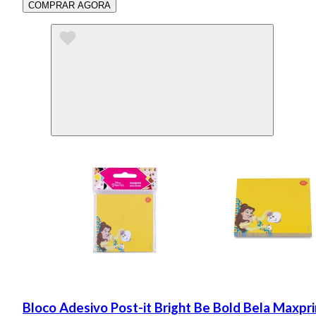
COMPRAR AGORA
Bloco Adesivo Post-it Bright Be Bold Bela Maxpri