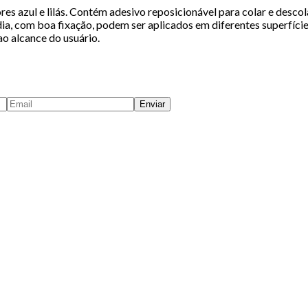
s azul e lilás. Contém adesivo reposicionável para colar e descola
a, com boa fixação, podem ser aplicados em diferentes superfície
o alcance do usuário.
Enviar