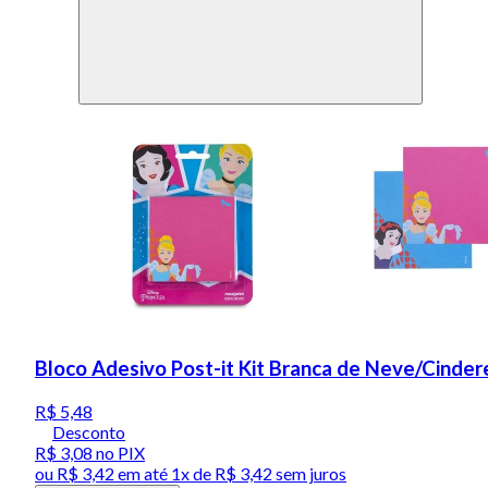
Bloco Adesivo Post-it Kit Branca de Neve/Cinder
R$ 5,48
Desconto
R$ 3,08
no PIX
ou
R$ 3,42
em até 1x de
R$ 3,42
sem juros