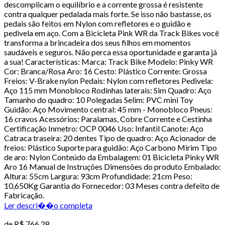
descomplicam o equilíbrio e a corrente grossa é resistente
contra qualquer pedalada mais forte. Se isso não bastasse, os
pedais são feitos em Nylon com refletores e o guidão e
pedivela em aço. Com a Bicicleta Pink WR da Track Bikes você
transforma a brincadeira dos seus filhos em momentos
saudáveis e seguros. Não perca essa oportunidade e garanta já
a sua! Características: Marca: Track Bike Modelo: Pinky WR
Cor: Branca/Rosa Aro: 16 Cesto: Plástico Corrente: Grossa
Freios: V-Brake nylon Pedais: Nylon com refletores Pedivela:
Aço 115 mm Monobloco Rodinhas laterais: Sim Quadro: Aço
Tamanho do quadro: 10 Polegadas Selim: PVC mini Toy
Guidão: Aço Movimento central: 45 mm - Monobloco Pneus:
16 cravos Acessórios: Paralamas, Cobre Corrente e Cestinha
Certificação Inmetro: OCP 0046 Uso: Infantil Canote: Aço
Catraca traseira: 20 dentes Tipo de quadro: Aço Acionador de
freios: Plástico Suporte para guidão: Aço Carbono Mirim Tipo
de aro: Nylon Conteúdo da Embalagem: 01 Bicicleta Pinky WR
Aro 16 Manual de Instruções Dimensões do produto Embalado:
Altura: 55cm Largura: 93cm Profundidade: 21cm Peso:
10,650Kg Garantia do Fornecedor: 03 Meses contra defeito de
Fabricação.
Ler descri��o completa
de
R$ 766,28