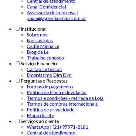
Central de atendimento
Canal Confidencial
Assessoria de Imprensa |
paula@agenciaamais.com.br
Institucional
Sobre nós
Nossas lojas
Clube Minha Le
Blog da Le
Trabalhe conosco
Serviço Financeiro
Cartão Le biscuit
Empréstimo Dim Dim
Perguntas e Respostas
Formas de pagamento
Política de troca e devolução
Termos e condições - retirada na Loja
Termos de compras internacionais
Politica de privacidade
Mapa do site
Serviços ao cliente
WhatsApp | (21) 97971-2181
Central de atendimento