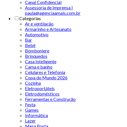
Canal Confidencial
Assessoria de Imprensa |
paula@agenciaamais.com.br
Categorias
Ar e ventilação
Armarinho e Artesanato
Automotivo
Bar
Bebê
Bomboniere
Brinquedos
Casa Inteligente
Cama e banho
Celulares e Telefonia
Copa do Mundo 2026
Cozinha
Eletroportáteis
Eletrodomésticos
Ferramentas e Construção
Festa
Games
Informática
Lazer
Mesa Posta