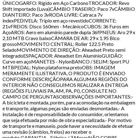
ÚNICOGARFO: Rígido em Aço CarbonoTROCADOR: Revo
Shift Importado (Luva)CÂMBIO TRASEIRO: Paco 7vCÂMBIO
DIANTEIRO: Paco 3vRODA LIVRE: Catraca 7v
indexPEDIVELA: Triplo em aço revestidoCORRENTE:
21vFREIOS: Disco 160mm - MecânicoCUBOS: 36 Furos em
AçoAROS: Aero em alumínio parede dupla 36fPNEUS: Aro 29 x
2,10 MTB Cravo baixoCÂMARA DE AR: 29 x 1.95 Bico
grossoMOVIMENTO CENTRAL: Roller 122.5 Preto
SeladoMOVIMENTO DE DIREÇÃO: Aheadset Preto semi
integradoESPAÇADOR: Aheadset Em AlumínioGUIDÃO:
Curvo em açoMANETES - NylonBANCO / SELIM: Sport PU
MTBPEDAL: Nylon plataforma pretoOBS: IMAGEM
MERAMENTE ILUSTRATIVA, O PRODUTO É ENVIADO
CONFORME DESCRIÇÃOPARA ALGUMAS REGIÕES DO
INTERIOR NÃO CONSEGUIMOS REALIZAR A ENTREGA
(REGIÕES FLUVIAIS PA, AM, PA, PI), CONSULTE NO
CAMPO DE PERGUNTASOBSERVAÇÕES IMPORTANTES:-
A bicicleta é montada, porém, para acomodação na embalagem
e transporte, algumas peças são enviadas desmontadas.- A
instalação é de responsabilidade do consumidor, orientamos
que seja efetuada por mão de obra especializada.- Por motivo
de transporte e manuseio, pode haver a necessidade de efetuar
uma revisão (câmbios, freios) ao receber o
produto.GARANTIA - Fábrica / 3 MesesNÃO COBRE