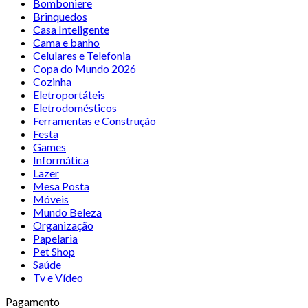
Bomboniere
Brinquedos
Casa Inteligente
Cama e banho
Celulares e Telefonia
Copa do Mundo 2026
Cozinha
Eletroportáteis
Eletrodomésticos
Ferramentas e Construção
Festa
Games
Informática
Lazer
Mesa Posta
Móveis
Mundo Beleza
Organização
Papelaria
Pet Shop
Saúde
Tv e Vídeo
Pagamento