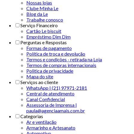
Nossas lojas
Clube Minha Le
Blog da Le
Trabalhe conosco
Serviço Financeiro
Cartão Le biscuit
Empréstimo Dim Dim
Perguntas e Respostas
Formas de pagamento
Política de troca e devolução
Termos e condições - retirada na Loja
Termos de compras internacionais
Politica de privacidade
Mapa do site
Serviços ao cliente
WhatsApp | (21) 97971-2181
Central de atendimento
Canal Confidencial
Assessoria de Imprensa |
paula@agenciaamais.com.br
Categorias
Ar e ventilação
Armarinho e Artesanato
Automotivo