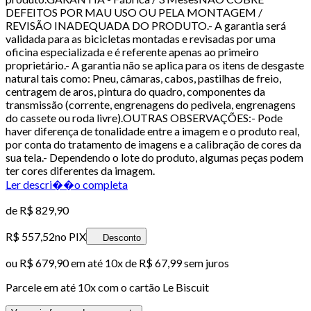
DEFEITOS POR MAU USO OU PELA MONTAGEM /
REVISÃO INADEQUADA DO PRODUTO.- A garantia será
validada para as bicicletas montadas e revisadas por uma
oficina especializada e é referente apenas ao primeiro
proprietário.- A garantia não se aplica para os itens de desgaste
natural tais como: Pneu, câmaras, cabos, pastilhas de freio,
centragem de aros, pintura do quadro, componentes da
transmissão (corrente, engrenagens do pedivela, engrenagens
do cassete ou roda livre).OUTRAS OBSERVAÇÕES:- Pode
haver diferença de tonalidade entre a imagem e o produto real,
por conta do tratamento de imagens e a calibração de cores da
sua tela.- Dependendo o lote do produto, algumas peças podem
ter cores diferentes da imagem.
Ler descri��o completa
de
R$ 829,90
R$ 557,52
no PIX
Desconto
ou
R$ 679,90
em até
10x de R$ 67,99 sem juros
Parcele em até
10
x com o cartão
Le Biscuit