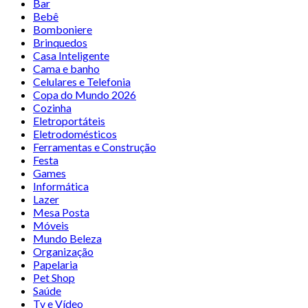
Bar
Bebê
Bomboniere
Brinquedos
Casa Inteligente
Cama e banho
Celulares e Telefonia
Copa do Mundo 2026
Cozinha
Eletroportáteis
Eletrodomésticos
Ferramentas e Construção
Festa
Games
Informática
Lazer
Mesa Posta
Móveis
Mundo Beleza
Organização
Papelaria
Pet Shop
Saúde
Tv e Vídeo