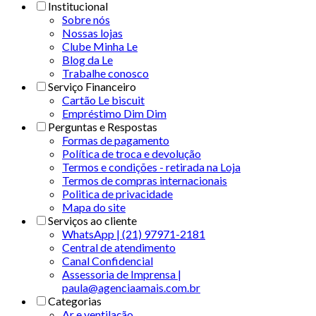
Institucional
Sobre nós
Nossas lojas
Clube Minha Le
Blog da Le
Trabalhe conosco
Serviço Financeiro
Cartão Le biscuit
Empréstimo Dim Dim
Perguntas e Respostas
Formas de pagamento
Política de troca e devolução
Termos e condições - retirada na Loja
Termos de compras internacionais
Politica de privacidade
Mapa do site
Serviços ao cliente
WhatsApp | (21) 97971-2181
Central de atendimento
Canal Confidencial
Assessoria de Imprensa |
paula@agenciaamais.com.br
Categorias
Ar e ventilação