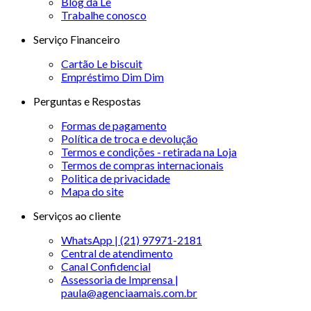
Blog da Le
Trabalhe conosco
Serviço Financeiro
Cartão Le biscuit
Empréstimo Dim Dim
Perguntas e Respostas
Formas de pagamento
Política de troca e devolução
Termos e condições - retirada na Loja
Termos de compras internacionais
Politica de privacidade
Mapa do site
Serviços ao cliente
WhatsApp | (21) 97971-2181
Central de atendimento
Canal Confidencial
Assessoria de Imprensa |
paula@agenciaamais.com.br