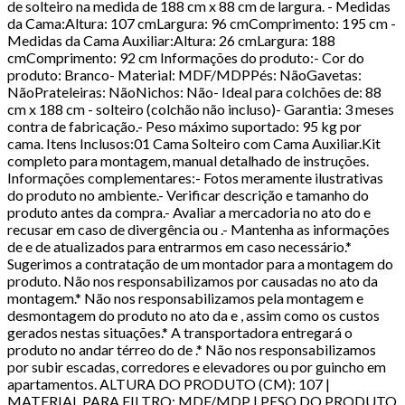
de solteiro na medida de 188 cm x 88 cm de largura. - Medidas
da Cama:Altura: 107 cmLargura: 96 cmComprimento: 195 cm -
Medidas da Cama Auxiliar:Altura: 26 cmLargura: 188
cmComprimento: 92 cm Informações do produto:- Cor do
produto: Branco- Material: MDF/MDPPés: NãoGavetas:
NãoPrateleiras: NãoNichos: Não- Ideal para colchões de: 88
cm x 188 cm - solteiro (colchão não incluso)- Garantia: 3 meses
contra de fabricação.- Peso máximo suportado: 95 kg por
cama. Itens Inclusos:01 Cama Solteiro com Cama Auxiliar.Kit
completo para montagem, manual detalhado de instruções.
Informações complementares:- Fotos meramente ilustrativas
do produto no ambiente.- Verificar descrição e tamanho do
produto antes da compra.- Avaliar a mercadoria no ato do e
recusar em caso de divergência ou .- Mantenha as informações
de e de atualizados para entrarmos em caso necessário.*
Sugerimos a contratação de um montador para a montagem do
produto. Não nos responsabilizamos por causadas no ato da
montagem.* Não nos responsabilizamos pela montagem e
desmontagem do produto no ato da e , assim como os custos
gerados nestas situações.* A transportadora entregará o
produto no andar térreo do de .* Não nos responsabilizamos
por subir escadas, corredores e elevadores ou por guincho em
apartamentos. ALTURA DO PRODUTO (CM): 107 |
MATERIAL PARA FILTRO: MDF/MDP | PESO DO PRODUTO