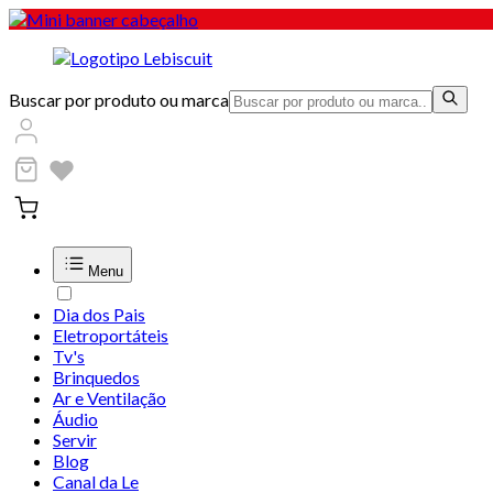
Buscar por produto ou marca
Menu
Dia dos Pais
Eletroportáteis
Tv's
Brinquedos
Ar e Ventilação
Áudio
Servir
Blog
Canal da Le