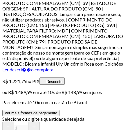
PRODUTO COM EMBALAGEM (CM): 39 | ESTADO DE
ORIGEM: SP | ALTURA DO PRODUTO (CM): 90 |
INSTRUÇÕES/CUIDADOS: Limpar com pano macio e seco,
não utilizar produtos abrasivos. | COMPRIMENTO DO
PRODUTO (CM): 153 | PESO DO PRODUTO (KG): 39,4 |
MATERIAL PARA FILTRO: MDF | COMPRIMENTO
PRODUTO COM EMBALAGEM (CM): 150 | LARGURA DO
PRODUTO (CM): 79 | PRODUTO PRECISA DE
MONTAGEM?: Sim, a montagem é simples mas sugerimos a
contratação do nosso de montagem (para os CEPs em que o
está disponível) ou de algum experiente de sua preferência |
MODELO: Bicama Infantil Uly Unicórnio Rosa com Colchões
Ler descri��o completa
R$ 1.221,79
no PIX
Desconto
ou
R$ 1.489,99
em até
10x de R$ 148,99 sem juros
Parcele em até
10
x com o cartão
Le Biscuit
Ver mais formas de pagamento
Selecione ou digite a quantidade desejada