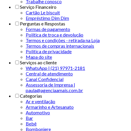
Trabalhe conosco
Serviço Financeiro
Cartão Le biscuit
Empréstimo Dim Dim
Perguntas e Respostas
Formas de pagamento
Política de troca e devolução
Termos e condições - retirada na Loja
Termos de compras internacionais
Politica de privacidade
Mapa do site
Serviços ao cliente
WhatsApp | (21) 97971-2181
Central de atendimento
Canal Confidencial
Assessoria de Imprensa |
paula@agenciaamais.com.br
Categorias
Ar e ventilação
Armarinho e Artesanato
Automotivo
Bar
Bebê
Bomboniere