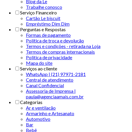
Blog da Le
Trabalhe conosco
Serviço Financeiro
Cartão Le biscuit
Empréstimo Dim Dim
Perguntas e Respostas
Formas de pagamento
Política de troca e devolução
Termos e condições - retirada na Loja
Termos de compras internacionais
Politica de privacidade
Mapa do site
Serviços ao cliente
WhatsApp | (21) 97971-2181
Central de atendimento
Canal Confidencial
Assessoria de Imprensa |
paula@agenciaamais.com.br
Categorias
Ar e ventilação
Armarinho e Artesanato
Automotivo
Bar
Bebê