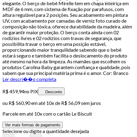
elegante. O berço de bebê Mirelle tem em chapa inteiriça em
MDF de 6 mm, com sistema de fixação por parafusos, com
altura regulável para 2 posições. Seu acabamento em pintura
UV, com acabamento por camadas de verniz foto curado de
composição não tóxica, oferece durabilidade da madeira, além
de garantir maior proteção. O berço conta ainda com 02
rodízios livres e 02 rodízios com travas de segurança, que
possibilita travar o berço em uma posição estável,
proporcionando maior tranquilidade sabendo que o bebê
estará seguro e também facilita o deslocamento do produto
até mesmo na hora da limpeza. As mamães que escolhem os
produtos Carolina Baby garantem confiança e qualidade, pois
sabem que sua principal matéria prima é o amor. Cor: Branco
Ler descri��o completa
R$ 459,94
no PIX
Desconto
ou
R$ 560,90
em até
10x de R$ 56,09 sem juros
Parcele em até
10
x com o cartão
Le Biscuit
Ver mais formas de pagamento
Selecione ou digite a quantidade desejada