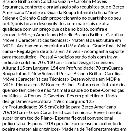
Branco Brilho com Colchão Gazin – Carolina Móveis
Segurança, conforto e organização são requisitos que o Berço
Americano Mirelle e o Guarda Roupa Infantil da linha New
Selena e Colchão Gazin proporcionarão no quartinho do seu
bebê, pois foram desenvolvidos com materiais de alta
qualidade com um preço que cabe no bolso, confira e
aproveite!Berço Americano Mirelle Branco Brilho – Carolina
Móveis Características técnicas: - Material da estrutura em
MDF - Acabamento em pintura U.V atóxica - Grade fixa - Mini
cama - Regulagem de altura em 2 níveis - Acompanha suporte
para mosquiteiro - Possui 4 rodízios sendo dois com trava -
Indicado colchão 70 x 130 cm - Lindo Design Dimensões:
Altura: 115 cm Largura: 154 cm Profundidade: 78 cmGuarda
Roupa Infantil New Selena 4 Portas Branco Brilho - Carolina
MóveisCaracterísticas Técnicas:- Desenvolvida em MDP e
MDF- Pintura em UV Branco Brilho- Pintura com tinta atóxica
que não tem cheiro e não faz mal a saúde do bebê-Corrediças
metálicas- 4 Portas- 2 Gavetas- Pés em polietileno- Lindo
designDimensões:Altura: 198 cmLargura: 125
cmProfundidade: 39,5 cmColchão para Berço Americano
70x130 cm – GazinCaracterísticas Técnicas:- Revestimento
superior em tecido Plano- Espuma flexível convencional
poliuretana- Espuma D18 que não é propenso ao acúmulo de
poeira e materiais orgânicos- Madeira de Reflorestamento em