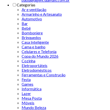
paula@agenciaamais.com.br
Categorias
Ar e ventilação
Armarinho e Artesanato
Automotivo
Bar
Bebê
Bomboniere
Brinquedos
Casa Inteligente
Cama e banho
Celulares e Telefonia
Copa do Mundo 2026
Cozinha
Eletroportáteis
Eletrodomésticos
Ferramentas e Construção
Festa
Games
Informática
Lazer
Mesa Posta
Móveis
Mundo Beleza