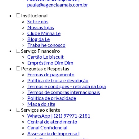
paula@agenciaamais.com.br
Institucional
Sobre nós
Nossas lojas
Clube Minha Le
Blog da Le
Trabalhe conosco
Serviço Financeiro
Cartão Le biscuit
Empréstimo Dim Dim
Perguntas e Respostas
Formas de pagamento
Política de troca e devolução
Termos e condições - retirada na Loja
Termos de compras internacionais
Politica de privacidade
Mapa do site
Serviços ao cliente
WhatsApp | (21) 97971-2181
Central de atendimento
Canal Confidencial
Assessoria de Imprensa |