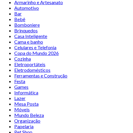
Armarinho e Artesanato
Automotivo
Bar
Bebê
Bomboniere
Brinquedos
Casa Inteligente
Cama e banho
Celulares e Telefonia
Copa do Mundo 2026
Cozinha
Eletroportáteis
Eletrodomésticos
Ferramentas e Construção
Festa
Games
Informática
Lazer
Mesa Posta
Móveis
Mundo Beleza
Organização
Papelaria
Pet Shop