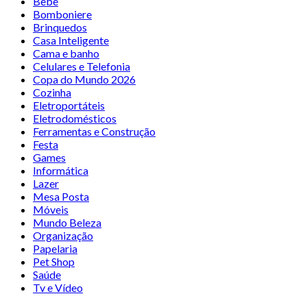
Bebê
Bomboniere
Brinquedos
Casa Inteligente
Cama e banho
Celulares e Telefonia
Copa do Mundo 2026
Cozinha
Eletroportáteis
Eletrodomésticos
Ferramentas e Construção
Festa
Games
Informática
Lazer
Mesa Posta
Móveis
Mundo Beleza
Organização
Papelaria
Pet Shop
Saúde
Tv e Vídeo