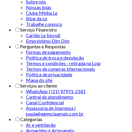
Sobre nós
Nossas lojas
Clube Minha Le
Blog da Le
Trabalhe conosco
Serviço Financeiro
Cartão Le biscuit
Empréstimo Dim Dim
Perguntas e Respostas
Formas de pagamento
Política de troca e devolução
Termos e condições - retirada na Loja
Termos de compras internacionais
Politica de privacidade
Mapa do site
Serviços ao cliente
WhatsApp | (21) 97971-2181
Central de atendimento
Canal Confidencial
Assessoria de Imprensa |
paula@agenciaamais.com.br
Categorias
Ar e ventilação
Armarinho e Artesanato