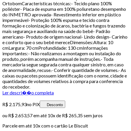
OrtobomCaracterísticas técnicas:- Tecido plano 100%
poliéster- Placa de espuma em 100% poliuretano desempenho
do INMETRO aprovada- Revestimento inferior em plástico
impermeável- Proteção 100% espuma e tecido contra
formação e colonização de ácaros, bactéria e fungos trazendo
mais segurança e auxiliando na saúde do bebê- Padrão
americano- Produto de origem nacional- Lindo design- Carinho
e conforto que o seu bebê mereceDimensões:Altura: 10
cmLargura: 70 cmProfundidade: 130 cmInformações
importantes:- Não realizamos a montagem ou instalação do
produto, porém acompanha manual de instruções.- Toda
mercadoria segue segurada contra qualquer sinistro, em caso
de anormalidade, recuse.- Conferir quantidade de volumes.- As
caixas ou pacotes possuem identificação com o nome, cidade e
quantidades de volumes relativos à compra para conferencia
do recebedor.
Ler descri��o completa
R$ 2.175,93
no PIX
Desconto
ou
R$ 2.653,57
em até
10x de R$ 265,35 sem juros
Parcele em até
10
x com o cartão
Le Biscuit