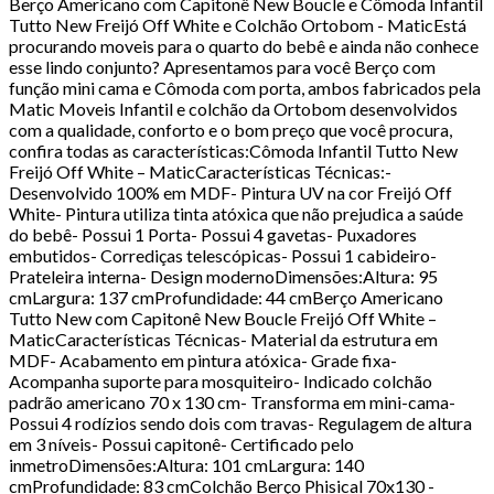
Berço Americano com Capitonê New Boucle e Cômoda Infantil
Tutto New Freijó Off White e Colchão Ortobom - MaticEstá
procurando moveis para o quarto do bebê e ainda não conhece
esse lindo conjunto? Apresentamos para você Berço com
função mini cama e Cômoda com porta, ambos fabricados pela
Matic Moveis Infantil e colchão da Ortobom desenvolvidos
com a qualidade, conforto e o bom preço que você procura,
confira todas as características:Cômoda Infantil Tutto New
Freijó Off White – MaticCaracterísticas Técnicas:-
Desenvolvido 100% em MDF- Pintura UV na cor Freijó Off
White- Pintura utiliza tinta atóxica que não prejudica a saúde
do bebê- Possui 1 Porta- Possui 4 gavetas- Puxadores
embutidos- Corrediças telescópicas- Possui 1 cabideiro-
Prateleira interna- Design modernoDimensões:Altura: 95
cmLargura: 137 cmProfundidade: 44 cmBerço Americano
Tutto New com Capitonê New Boucle Freijó Off White –
MaticCaracterísticas Técnicas- Material da estrutura em
MDF- Acabamento em pintura atóxica- Grade fixa-
Acompanha suporte para mosquiteiro- Indicado colchão
padrão americano 70 x 130 cm- Transforma em mini-cama-
Possui 4 rodízios sendo dois com travas- Regulagem de altura
em 3 níveis- Possui capitonê- Certificado pelo
inmetroDimensões:Altura: 101 cmLargura: 140
cmProfundidade: 83 cmColchão Berço Phisical 70x130 -