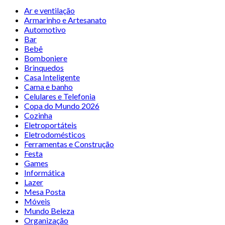
Ar e ventilação
Armarinho e Artesanato
Automotivo
Bar
Bebê
Bomboniere
Brinquedos
Casa Inteligente
Cama e banho
Celulares e Telefonia
Copa do Mundo 2026
Cozinha
Eletroportáteis
Eletrodomésticos
Ferramentas e Construção
Festa
Games
Informática
Lazer
Mesa Posta
Móveis
Mundo Beleza
Organização