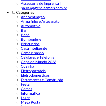
Assessoria de Imprensa |
paula@agenciaamais.com.br
Categorias
Ar e ventilação
Armarinho e Artesanato
Automotivo
Bar
Bebê
Bomboniere
Brinquedos
Casa Inteligente
Cama e banho
Celulares e Telefonia
Copa do Mundo 2026
Cozinha
Eletroportáteis
Eletrodomésticos
Ferramentas e Construção
Festa
Games
Informática
Lazer
Mesa Posta