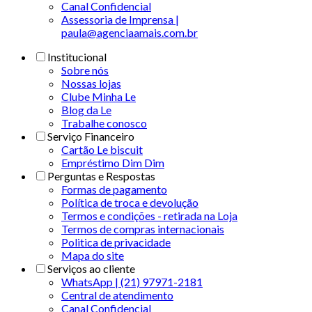
Canal Confidencial
Assessoria de Imprensa |
paula@agenciaamais.com.br
Institucional
Sobre nós
Nossas lojas
Clube Minha Le
Blog da Le
Trabalhe conosco
Serviço Financeiro
Cartão Le biscuit
Empréstimo Dim Dim
Perguntas e Respostas
Formas de pagamento
Política de troca e devolução
Termos e condições - retirada na Loja
Termos de compras internacionais
Politica de privacidade
Mapa do site
Serviços ao cliente
WhatsApp | (21) 97971-2181
Central de atendimento
Canal Confidencial