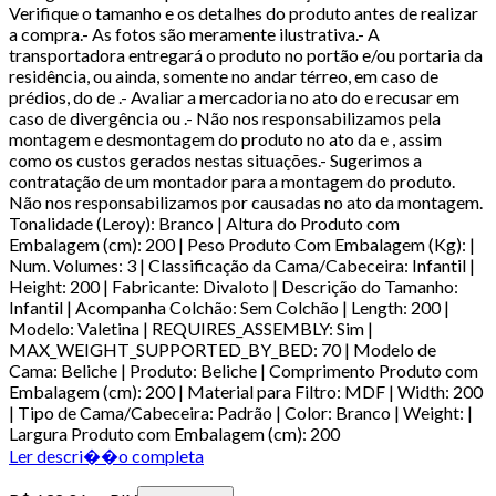
Verifique o tamanho e os detalhes do produto antes de realizar
a compra.- As fotos são meramente ilustrativa.- A
transportadora entregará o produto no portão e/ou portaria da
residência, ou ainda, somente no andar térreo, em caso de
prédios, do de .- Avaliar a mercadoria no ato do e recusar em
caso de divergência ou .- Não nos responsabilizamos pela
montagem e desmontagem do produto no ato da e , assim
como os custos gerados nestas situações.- Sugerimos a
contratação de um montador para a montagem do produto.
Não nos responsabilizamos por causadas no ato da montagem.
Tonalidade (Leroy): Branco | Altura do Produto com
Embalagem (cm): 200 | Peso Produto Com Embalagem (Kg): |
Num. Volumes: 3 | Classificação da Cama/Cabeceira: Infantil |
Height: 200 | Fabricante: Divaloto | Descrição do Tamanho:
Infantil | Acompanha Colchão: Sem Colchão | Length: 200 |
Modelo: Valetina | REQUIRES_ASSEMBLY: Sim |
MAX_WEIGHT_SUPPORTED_BY_BED: 70 | Modelo de
Cama: Beliche | Produto: Beliche | Comprimento Produto com
Embalagem (cm): 200 | Material para Filtro: MDF | Width: 200
| Tipo de Cama/Cabeceira: Padrão | Color: Branco | Weight: |
Largura Produto com Embalagem (cm): 200
Ler descri��o completa