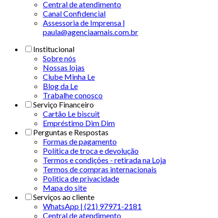
Central de atendimento
Canal Confidencial
Assessoria de Imprensa |
paula@agenciaamais.com.br
Institucional
Sobre nós
Nossas lojas
Clube Minha Le
Blog da Le
Trabalhe conosco
Serviço Financeiro
Cartão Le biscuit
Empréstimo Dim Dim
Perguntas e Respostas
Formas de pagamento
Política de troca e devolução
Termos e condições - retirada na Loja
Termos de compras internacionais
Politica de privacidade
Mapa do site
Serviços ao cliente
WhatsApp | (21) 97971-2181
Central de atendimento