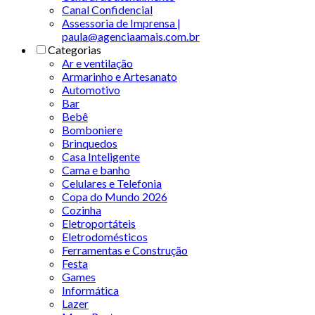
Canal Confidencial
Assessoria de Imprensa |
paula@agenciaamais.com.br
Categorias
Ar e ventilação
Armarinho e Artesanato
Automotivo
Bar
Bebê
Bomboniere
Brinquedos
Casa Inteligente
Cama e banho
Celulares e Telefonia
Copa do Mundo 2026
Cozinha
Eletroportáteis
Eletrodomésticos
Ferramentas e Construção
Festa
Games
Informática
Lazer