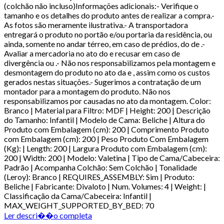
(colchão não incluso)Informações adicionais:- Verifique o
tamanho e os detalhes do produto antes de realizar a compra.-
As fotos são meramente ilustrativa.- A transportadora
entregará o produto no portão e/ou portaria da residência, ou
ainda, somente no andar térreo, em caso de prédios, do de .-
Avaliar a mercadoria no ato do e recusar em caso de
divergência ou .- Não nos responsabilizamos pela montagem e
desmontagem do produto no ato da e , assim como os custos
gerados nestas situações.- Sugerimos a contratação de um
montador para a montagem do produto. Não nos
responsabilizamos por causadas no ato da montagem. Color:
Branco | Material para Filtro: MDF | Height: 200 | Descrição
do Tamanho: Infantil | Modelo de Cama: Beliche | Altura do
Produto com Embalagem (cm): 200 | Comprimento Produto
com Embalagem (cm): 200 | Peso Produto Com Embalagem
(Kg): | Length: 200 | Largura Produto com Embalagem (cm):
200 | Width: 200 | Modelo: Valetina | Tipo de Cama/Cabeceira:
Padrão | Acompanha Colchão: Sem Colchão | Tonalidade
(Leroy): Branco | REQUIRES_ASSEMBLY: Sim | Produto:
Beliche | Fabricante: Divaloto | Num. Volumes: 4 | Weight: |
Classificação da Cama/Cabeceira: Infantil |
MAX_WEIGHT_SUPPORTED_BY_BED: 70
Ler descri��o completa