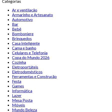
Categorias
Ar e ventilação
Armarinho e Artesanato
Automotivo
Bar
Bebê
Bomboniere
Brinquedos
Casa Inteligente
Cama e banho
Celulares e Telefonia
Copa do Mundo 2026
Cozinha
Eletroportáteis
Eletrodomésticos
Ferramentas e Construção
Festa
Games
Informática
Lazer
Mesa Posta
Móveis
Mundo Beleza