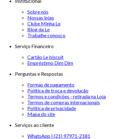
Institucional
Sobre nós
Nossas lojas
Clube Minha Le
Blog da Le
Trabalhe conosco
Serviço Financeiro
Cartão Le biscuit
Empréstimo Dim Dim
Perguntas e Respostas
Formas de pagamento
Política de troca e devolução
Termos e condições - retirada na Loja
Termos de compras internacionais
Politica de privacidade
Mapa do site
Serviços ao cliente
WhatsApp | (21) 97971-2181