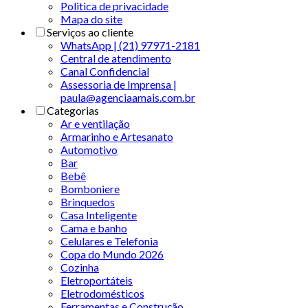
Politica de privacidade
Mapa do site
Serviços ao cliente
WhatsApp | (21) 97971-2181
Central de atendimento
Canal Confidencial
Assessoria de Imprensa |
paula@agenciaamais.com.br
Categorias
Ar e ventilação
Armarinho e Artesanato
Automotivo
Bar
Bebê
Bomboniere
Brinquedos
Casa Inteligente
Cama e banho
Celulares e Telefonia
Copa do Mundo 2026
Cozinha
Eletroportáteis
Eletrodomésticos
Ferramentas e Construção