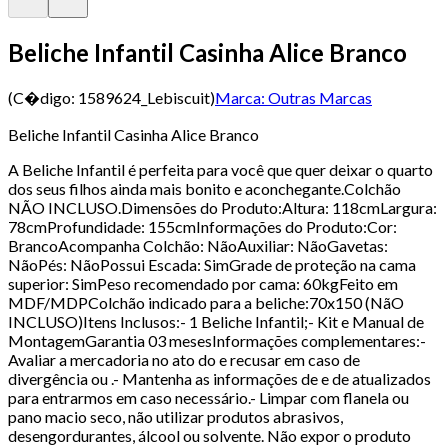
Beliche Infantil Casinha Alice Branco
(C�digo:
1589624_Lebiscuit
)
Marca:
Outras Marcas
Beliche Infantil Casinha Alice Branco
A Beliche Infantil é perfeita para você que quer deixar o quarto
dos seus filhos ainda mais bonito e aconchegante.Colchão
NÃO INCLUSO.Dimensões do Produto:Altura: 118cmLargura:
78cmProfundidade: 155cmInformações do Produto:Cor:
BrancoAcompanha Colchão: NãoAuxiliar: NãoGavetas:
NãoPés: NãoPossui Escada: SimGrade de proteção na cama
superior: SimPeso recomendado por cama: 60kgFeito em
MDF/MDPColchão indicado para a beliche:70x150 (NãO
INCLUSO)Itens Inclusos:- 1 Beliche Infantil;- Kit e Manual de
MontagemGarantia 03 mesesInformações complementares:-
Avaliar a mercadoria no ato do e recusar em caso de
divergência ou .- Mantenha as informações de e de atualizados
para entrarmos em caso necessário.- Limpar com flanela ou
pano macio seco, não utilizar produtos abrasivos,
desengordurantes, álcool ou solvente. Não expor o produto