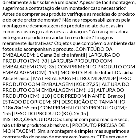
diretamente à luz solar e à umidade.* Apesar de fácil montagem,
sugerimos a contratação de um montador caso necessário.*
Antes de comprar seu produto verifique as medidas do produto
e do onde pretende montar.* Não nos responsabilizamos pela
montagem e desmontagem do produto no ato da e , assim
como os custos gerados nestas situações.* A transportadora
entregará o produto no andar térreo do de .* Imagens
meramente ilustrativas.* Objetos que compõem o ambiente das
fotos não acompanham o produto. CONTEÚDO DA
EMBALAGEM: 1 Cama Beliche Infantil | LARGURA DO
PRODUTO (CM): 78 | LARGURA PRODUTO COM
EMBALAGEM (CM): 36 | COMPRIMENTO PRODUTO COM
EMBALAGEM (CM): 153 | MODELO: Beliche Infantil Casinha
Alice Branco | MATERIAL PARA FILTRO: MDF/MDP | PESO
PRODUTO COM EMBALAGEM (KG): 27,25 | ALTURA DO
PRODUTO COM EMBALAGEM (CM): 13 | ALTURA DO
PRODUTO (CM): 118 | COR PREDOMINANTE: Branco |
ESTADO DE ORIGEM: SP | DESCRIÇÃO DO TAMANHO:
118x78x155 cm | COMPRIMENTO DO PRODUTO (CM):
155 | PESO DO PRODUTO (KG): 26,45 |
INSTRUÇÕES/CUIDADOS: Limpar com pano macio e seco,
não utilizar produtos abrasivos. | PRODUTO PRECISA DE
MONTAGEM?: Sim, a montagem é simples mas sugerimos a
contratação do nosso de montagem (para os CEPs em que o