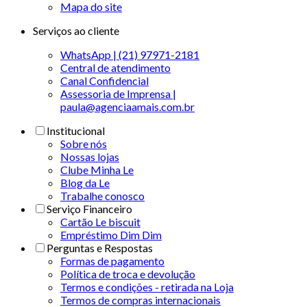
Mapa do site
Serviços ao cliente
WhatsApp | (21) 97971-2181
Central de atendimento
Canal Confidencial
Assessoria de Imprensa |
paula@agenciaamais.com.br
Institucional
Sobre nós
Nossas lojas
Clube Minha Le
Blog da Le
Trabalhe conosco
Serviço Financeiro
Cartão Le biscuit
Empréstimo Dim Dim
Perguntas e Respostas
Formas de pagamento
Política de troca e devolução
Termos e condições - retirada na Loja
Termos de compras internacionais