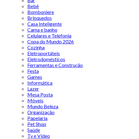
Bar
Bebê
Bomboniere
Brinquedos
Casa Inteligente
Cama e banho
Celulares e Telefonia
Copa do Mundo 2026
Cozinha
Eletroportáteis
Eletrodomésticos
Ferramentas e Construção
Festa
Games
Informática
Lazer
Mesa Posta
Móveis
Mundo Beleza
Organização
Papelaria
Pet Shop
Saúde
Tv e Vídeo