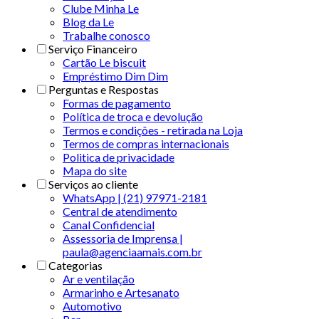
Clube Minha Le
Blog da Le
Trabalhe conosco
Serviço Financeiro
Cartão Le biscuit
Empréstimo Dim Dim
Perguntas e Respostas
Formas de pagamento
Política de troca e devolução
Termos e condições - retirada na Loja
Termos de compras internacionais
Politica de privacidade
Mapa do site
Serviços ao cliente
WhatsApp | (21) 97971-2181
Central de atendimento
Canal Confidencial
Assessoria de Imprensa |
paula@agenciaamais.com.br
Categorias
Ar e ventilação
Armarinho e Artesanato
Automotivo