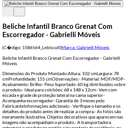
Beliche Infantil Branco Grenat Com
Escorregador - Gabrielli Móveis
(C�digo:
1586564_Lebiscuit
)
Marca:
Gabrielli Móveis
Beliche Infantil Branco Grenat Com Escorregador - Gabrielli
Móveis
Dimensões do Produto Montado:Altura: 102 cmLargura: 78
cmProfundidade: 155 cmObservações:- Material: MDF/MDP-
Acabamento: Brilho- Peso Suportado: 60 kg distribuídos sobre
o produto- Ideal para colchões: 68 x 148 x 12cm- Vem com
escada e grade de proteção lateral na cama superior-
Acompanha escorregador- Garantia de 3 meses pelo
FabricanteInformações adicionais:- Verifique o tamanho e os
detalhes do produto antes de realizar a compra.- As fotos são
meramente ilustrativa. Objetos decorativos que aparecem nas
imagens não acompanham o produto.- A transportadora
entregará o produto no portão e/ou portaria da residência, ou