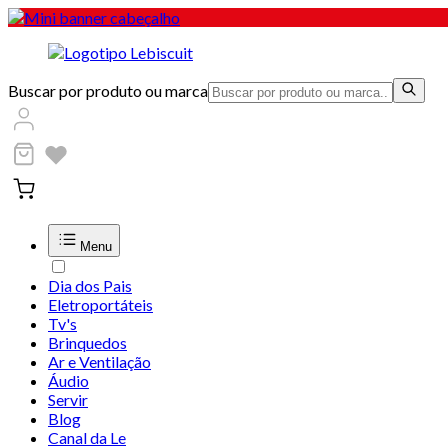
Buscar por produto ou marca
Menu
Dia dos Pais
Eletroportáteis
Tv's
Brinquedos
Ar e Ventilação
Áudio
Servir
Blog
Canal da Le